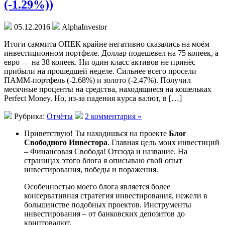
(-1.29%))
05.12.2016
AlphaInvestor
Итоги саммита ОПЕК крайне негативно сказались на моём
инвестиционном портфеле. Доллар подешевел на 75 копеек, а
евро — на 38 копеек. Ни один класс активов не принёс
прибыли на прошедшей неделе. Сильнее всего просели
ПАММ-портфель (-2.68%) и золото (-2.47%). Получил
месячные проценты на средства, находящиеся на кошельках
Perfect Money. Но, из-за падения курса валют, в […]
Рубрика:
Отчёты
2 комментария »
Приветствую! Ты находишься на проекте
Блог
Свободного Инвестора
. Главная цель моих инвестиций
– Финансовая Свобода! Отсюда и название. На
страницах этого блога я описываю свой опыт
инвестирования, победы и поражения.
Особенностью моего блога является более
консервативная стратегия инвестирования, нежели в
большинстве подобных проектов. Инструменты
инвестирования – от банковских депозитов до
криптовалют.