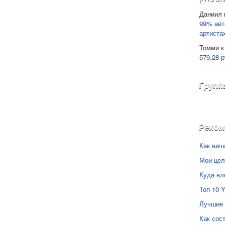
Даниил
99% авт
артиста
Томми
к
579.28 р
Групп
Реко
Как нач
Мои цел
Куда вл
Топ-10 
Лучшие 
Как сос