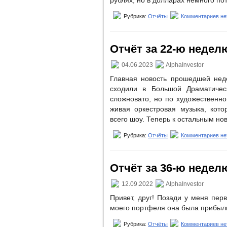
рублях, но в долларах немного по
Рубрика:
Отчёты
Комментариев не
Отчёт за 22-ю неделю
04.06.2023
AlphaInvestor
Главная новость прошедшей неде
сходили в Большой Драматичес
сложновато, но по художественн
живая оркестровая музыка, кот
всего шоу. Теперь к остальным но
Рубрика:
Отчёты
Комментариев не
Отчёт за 36-ю неделю
12.09.2022
AlphaInvestor
Привет, друг! Позади у меня пер
моего портфеля она была прибыл
Рубрика:
Отчёты
Комментариев не