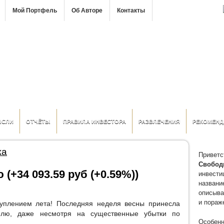
Мой Портфель
Об Авторе
Контакты
ЫСЛИ
ОТЧЁТЫ
ПРАВИЛА ИНВЕСТОРА
РАЗВЛЕЧЕНИЯ
РЕКОМЕНД
жа
Приветс
Свобод
 (+34 093.59 руб (+0.59%))
инвести
название
описыва
и пораж
туплением лета! Последняя неделя весны принесла
лю, даже несмотря на существенные убытки по
Особенн