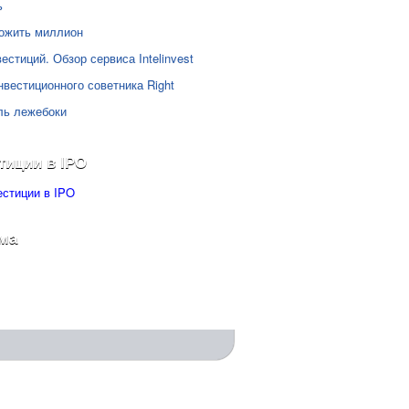
ь
ожить миллион
естиций. Обзор сервиса Intelinvest
нвестиционного советника Right
ль лежебоки
тиции в IPO
ма