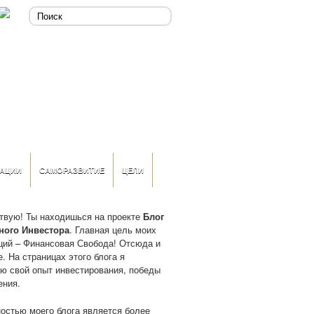
АЦИИ
САМОРАЗВИТИЕ
ЦЕЛИ
твую! Ты находишься на проекте
Блог
ного Инвестора
. Главная цель моих
ций – Финансовая Свобода! Отсюда и
. На страницах этого блога я
ю свой опыт инвестирования, победы
ения.
остью моего блога является более