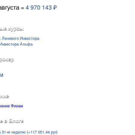
августа =
4 970 143 ₽
ые курсы
рокер
м
ние
е в Блоге
а 31-ю неделю (+117 051.44 руб