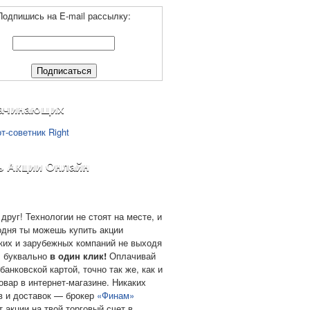
Подпишись на E-mail рассылку:
ачинающих
ь Акции Онлайн
друг! Технологии не стоят на месте, и
одня ты можешь купить акции
ких и зарубежных компаний не выходя
, буквально
в один клик!
Оплачивай
банковской картой, точно так же, как и
овар в интернет-магазине. Никаких
в и доставок — брокер
«Финам»
т акции на твой торговый счет в