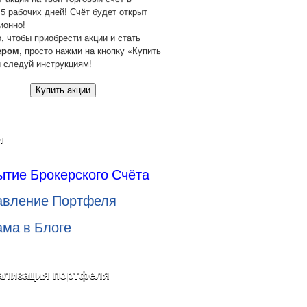
 5 рабочих дней! Счёт будет открыт
ионно!
о, чтобы приобрести акции и стать
ером
, просто нажми на кнопку «Купить
и следуй инструкциям!
Купить акции
и
ытие Брокерского Счёта
авление Портфеля
ама в Блоге
ализация портфеля