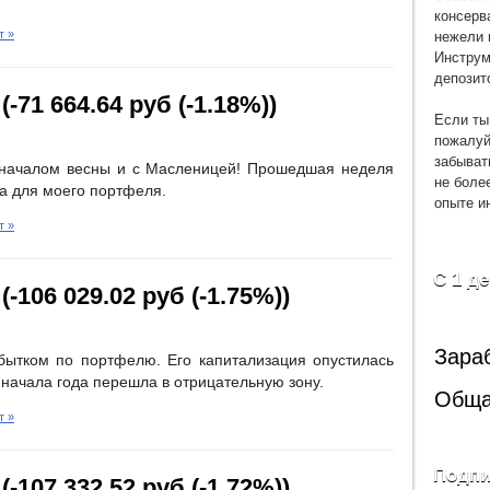
консерв
нежели 
т »
Инструм
депозит
-71 664.64 руб (-1.18%))
Если ты
пожалуй
забыват
с началом весны и с Масленицей! Прошедшая неделя
не боле
на для моего портфеля.
опыте и
т »
С 1 д
-106 029.02 руб (-1.75%))
Зара
ытком по портфелю. Его капитализация опустилась
 начала года перешла в отрицательную зону.
Обща
т »
Подпи
-107 332.52 руб (-1.72%))