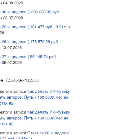
)
04.08.2026
а 30-ю неделю (+396 283.33 руб
)
28.07.2026
 29-ю неделю (-181 477 руб (-3.91%))
026
а 28-ю неделю (-175 579.28 руб
)
13.07.2026
а 27-ю неделю (-55 145.74 руб
)
06.07.2026
е Комментарии
estor
к записи
Как делать ИИ-музыку
9% авторов. Путь к 160 000₽/мес на
стах #2
estor
к записи
Как делать ИИ-музыку
9% авторов. Путь к 160 000₽/мес на
стах #2
estor
к записи
Отчёт за 28-ю неделю
9.28 руб (-3.65%))