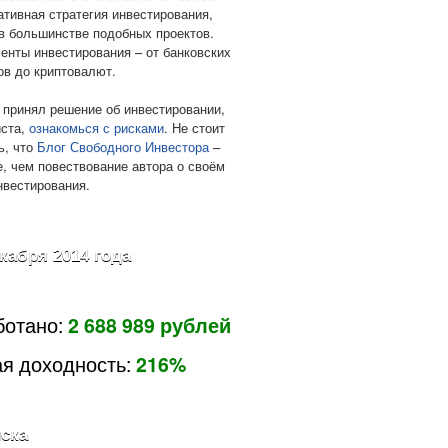
ативная стратегия инвестирования,
в большинстве подобных проектов.
енты инвестирования – от банковских
ов до криптовалют.
 принял решение об инвестировании,
ста,
ознакомься с рисками
. Не стоит
ь, что
Блог Свободного Инвестора
–
е, чем повествование автора о своём
нвестирования.
екабря 2014 года
ботано:
2 688 989 рублей
я доходность:
216%
ска