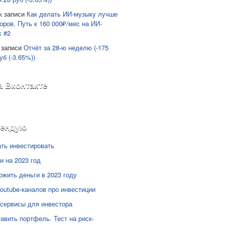
к записи
Как делать ИИ-музыку лучше
оров. Путь к 160 000₽/мес на ИИ-
х #2
 записи
Отчёт за 28-ю неделю (-175
уб (-3.65%))
а Вконтакте
мендую
ать инвестировать
и на 2023 год
ожить деньги в 2023 году
Youtube-каналов про инвестиции
сервисы для инвестора
тавить портфель. Тест на риск-