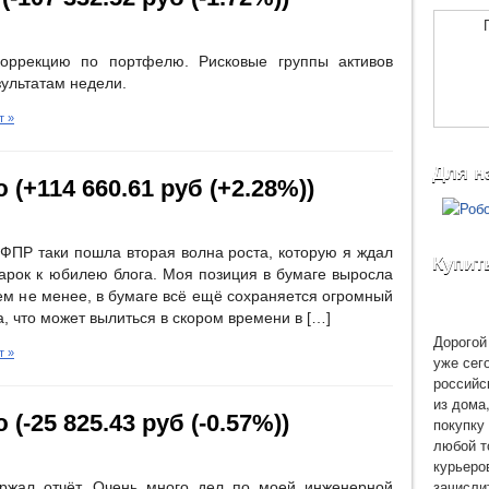
коррекцию по портфелю. Рисковые группы активов
зультатам недели.
т »
Для н
 (+114 660.61 руб (+2.28%))
 ФПР таки пошла вторая волна роста, которую я ждал
Купит
арок к юбилею блога. Моя позиция в бумаге выросла
ем не менее, в бумаге всё ещё сохраняется огромный
а, что может вылиться в скором времени в […]
Дорогой 
т »
уже сег
российс
из дома
(-25 825.43 руб (-0.57%))
покупку 
любой т
курьеро
зачисли
ержал отчёт. Очень много дел по моей инженерной