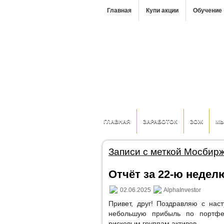
Главная
Купи акции
Обучение
ГЛАВНАЯ
ЗАРАБОТОК
ЗОЖ
М
Записи с меткой Мосбир
Отчёт за 22-ю неделю
02.06.2025
AlphaInvestor
Привет, друг! Поздравляю с нас
небольшую прибыль по портфе
рисковым группам активов.