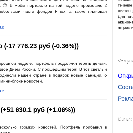
течение
ть 🙂 В моём портфеле на той неделе произошло 2
дистанц
небольшой части фондов Finex, а также плановая
Для тог
акцион
акции» 
т »
(-17 776.23 руб (-0.36%))
Услуг
рошлой неделе, портфель продолжил терять деньги.
двое Днём России. С прошедшим тебя! В тот светлый
Откр
поднесли нашей стране в подарок новые санкции, о
 мини-блоке новостей.
Сост
т »
Рекл
+51 630.1 руб (+1.06%))
Капит
сколько громких новостей. Портфель прибавил в