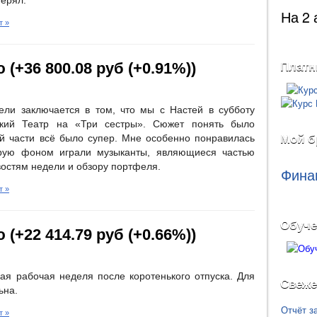
терял.
На 2 
т »
 (+36 800.08 руб (+0.91%))
Платн
ли заключается в том, что мы с Настей в субботу
кий Театр на «Три сестры». Сюжет понять было
ой части всё было супер. Мне особенно понравилась
Мой б
орую фоном играли музыканты, являющиеся частью
востям недели и обзору портфеля.
Фина
т »
Обуче
 (+22 414.79 руб (+0.66%))
вая рабочая неделя после коротенького отпуска. Для
Свеже
ьна.
Отчёт з
т »