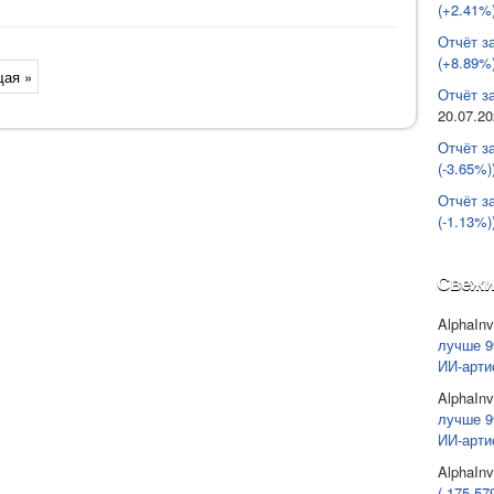
(+2.41%)
Отчёт з
(+8.89%)
ая »
Отчёт за
20.07.2
Отчёт з
(-3.65%)
Отчёт з
(-1.13%)
Свежи
AlphaInv
лучше 9
ИИ-арти
AlphaInv
лучше 9
ИИ-арти
AlphaInv
(-175 57