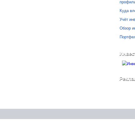
профил
Куда вл
Учёт инв
Обзор и
Портфе
Инвес
Рекла
©
Блог Свободного Инвестора