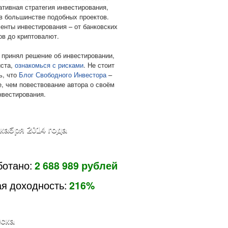
ативная стратегия инвестирования,
в большинстве подобных проектов.
енты инвестирования – от банковских
ов до криптовалют.
 принял решение об инвестировании,
ста,
ознакомься с рисками
. Не стоит
ь, что
Блог Свободного Инвестора
–
е, чем повествование автора о своём
нвестирования.
екабря 2014 года
ботано:
2 688 989 рублей
я доходность:
216%
ска