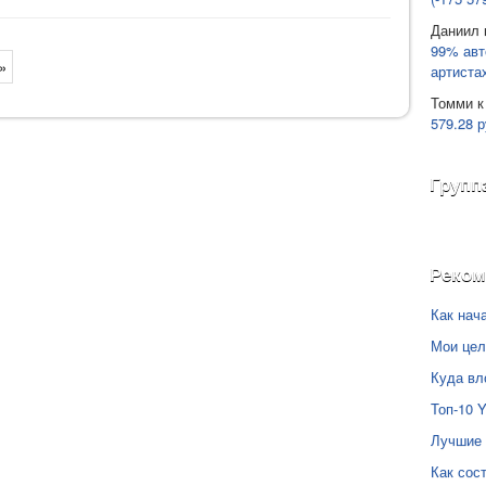
Даниил
99% авт
»
артиста
Томми
к
579.28 р
Групп
Реко
Как нач
Мои цел
Куда вл
Топ-10 
Лучшие 
Как сос