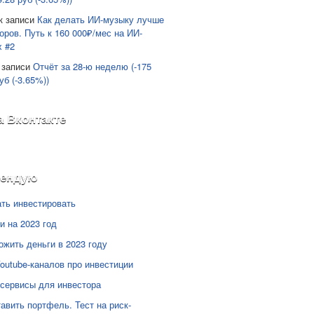
к записи
Как делать ИИ-музыку лучше
оров. Путь к 160 000₽/мес на ИИ-
х #2
 записи
Отчёт за 28-ю неделю (-175
уб (-3.65%))
а Вконтакте
мендую
ать инвестировать
и на 2023 год
ожить деньги в 2023 году
Youtube-каналов про инвестиции
сервисы для инвестора
тавить портфель. Тест на риск-