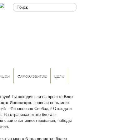
АЦИИ
САМОРАЗВИТИЕ
ЦЕЛИ
твую! Ты находишься на проекте
Блог
ного Инвестора
. Главная цель моих
ций – Финансовая Свобода! Отсюда и
. На страницах этого блога я
ю свой опыт инвестирования, победы
ения.
остью моего блога является более