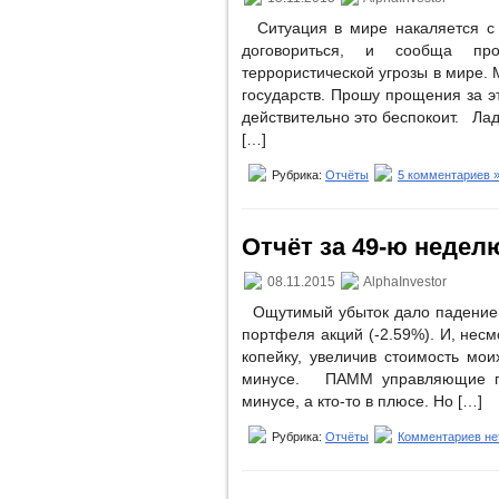
Ситуация в мире накаляется с 
договориться, и сообща про
террористической угрозы в мире. 
государств. Прошу прощения за э
действительно это беспокоит. Лад
[…]
Рубрика:
Отчёты
5 комментариев 
Отчёт за 49-ю неделю 
08.11.2015
AlphaInvestor
Ощутимый убыток дало падение ц
портфеля акций (-2.59%). И, несм
копейку, увеличив стоимость мо
минусе. ПАММ управляющие пок
минусе, а кто-то в плюсе. Но […]
Рубрика:
Отчёты
Комментариев не