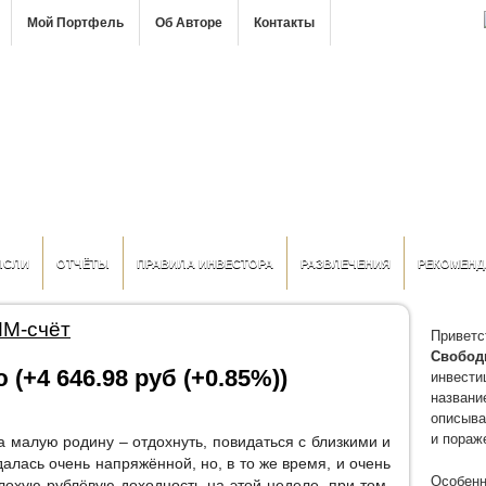
Мой Портфель
Об Авторе
Контакты
ЫСЛИ
ОТЧЁТЫ
ПРАВИЛА ИНВЕСТОРА
РАЗВЛЕЧЕНИЯ
РЕКОМЕНД
ММ-счёт
Приветс
Свобод
 (+4 646.98 руб (+0.85%))
инвести
название
описыва
и пораж
малую родину – отдохнуть, повидаться с близкими и
лась очень напряжённой, но, в то же время, и очень
Особенн
охую рублёвую доходность на этой неделе, при том,