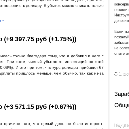
консерв
 отношению к доллару. В убыток можно списать только
нежели 
Инструм
депозит
т »
Если ты
пожалуй
 (+9 397.75 руб (+1.75%))
забыват
не боле
опыте и
ась только благодаря тому, что я добавил в него с
ля. При этом, чистый убыток от инвестиций на этой
-0.08%). И это при том, что курс доллара прибавил 67
С 1 д
рплаты пришлось меньше, чем обычно, так как из-за
»
Зара
Обща
 (+3 571.15 руб (+0.67%))
 причине того, что целый день не было интернет-
Подпи