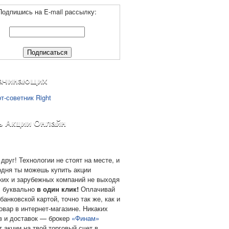
Подпишись на E-mail рассылку:
ачинающих
ь Акции Онлайн
друг! Технологии не стоят на месте, и
одня ты можешь купить акции
ких и зарубежных компаний не выходя
, буквально
в один клик!
Оплачивай
банковской картой, точно так же, как и
овар в интернет-магазине. Никаких
в и доставок — брокер
«Финам»
т акции на твой торговый счет в