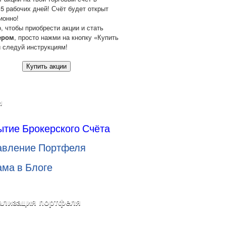
 5 рабочих дней! Счёт будет открыт
ионно!
о, чтобы приобрести акции и стать
ером
, просто нажми на кнопку «Купить
и следуй инструкциям!
Купить акции
и
ытие Брокерского Счёта
авление Портфеля
ама в Блоге
ализация портфеля