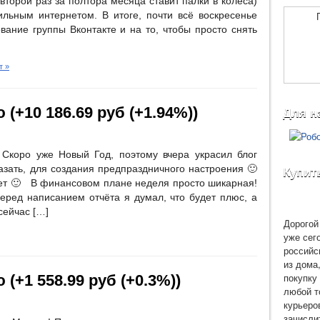
торой раз за полтора месяца ставит палки в колёса)
льным интернетом. В итоге, почти всё воскресенье
ание группы Вконтакте и на то, чтобы просто снять
т »
 (+10 186.69 руб (+1.94%))
Для н
Скоро уже Новый Год, поэтому вчера украсил блог
азать, для создания предпраздничного настроения 🙂
Купит
ет 🙂 В финансовом плане неделя просто шикарная!
еред написанием отчёта я думал, что будет плюс, а
сейчас […]
Дорогой 
уже сег
российс
из дома
покупку 
(+1 558.99 руб (+0.3%))
любой т
курьеро
зачисли