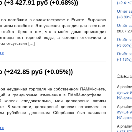
 (+3 427.91 руб (+0.68%))
(+2.41%)
Отчёт з
(+8.89%)
по погибшим в авиакатастрофе в Египте. Выражаю
Отчёт за
никам погибших. Это ужасная трагедия для всех нас.
20.07.2
тчёта. Дело в том, что в моём доме происходит
ятницы нет горячей воды, а сегодня отключили и
Отчёт з
-за отсутствия […]
(-3.65%)
Отчёт з
т »
(-1.13%)
 (+242.85 руб (+0.05%))
Свежи
AlphaInv
оя неудачная торговля на собственном ПАММ-счёте,
лучше 9
кций и грандиозные изменения в ПАММ-портфеле.
ИИ-арти
 копеек, следовательно, мои долларовые активы
AlphaInv
те. В частности, долларовый депозит потяжелел на
лучше 9
оим рублёвым депозитам Сбербанка был начислен
ИИ-арти
AlphaInv
т »
(-175 57