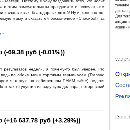
 Матери! Поэтому я хочу поздравить всех, кто носит
течение
» с этим замечательным праздником и пожелать им
дистанц
ни и счастливых, благодарных детей! Ну и, конечно же,
Для тог
бимую маму и сказать ей бесконечное «Спасибо!» за
акцион
акции» 
т »
(-69.38 руб (-0.01%))
Услуг
 результатов недели, я почему-то был уверен, что
Откр
 ведь по обоим моим торговым терминалам (Transaq
тором я торгую на собственном ПАММ-счёте) неделя
Сост
 я как-то упустил из виду курс доллара, потерявший
Рекл
»
Капит
 (+16 637.78 руб (+3.29%))