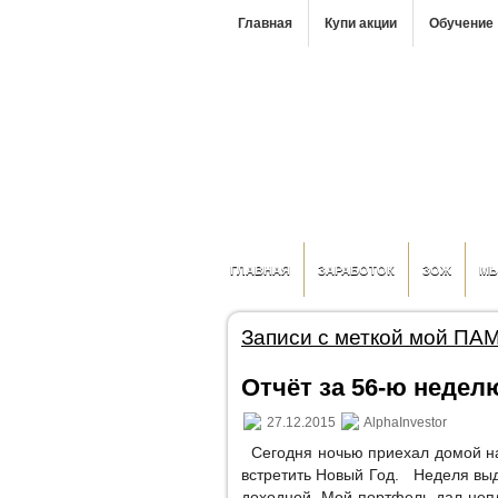
Главная
Купи акции
Обучение
ГЛАВНАЯ
ЗАРАБОТОК
ЗОЖ
М
Записи с меткой мой ПА
Отчёт за 56-ю неделю
27.12.2015
AlphaInvestor
Сегодня ночью приехал домой на 
встретить Новый Год. Неделя выда
доходной. Мой портфель дал непл