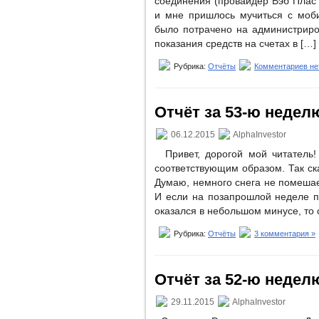
соединения (провайдер Вэб Плас в
и мне пришлось мучиться с моби
было потрачено на администриров
показания средств на счетах в […]
Рубрика:
Отчёты
Комментариев не
Отчёт за 53-ю неделю
06.12.2015
AlphaInvestor
Привет, дорогой мой читатель! 
соответствующим образом. Так ск
Думаю, немного снега не помеша
И если на позапрошлой неделе п
оказался в небольшом минусе, то 
Рубрика:
Отчёты
3 комментария »
Отчёт за 52-ю неделю 
29.11.2015
AlphaInvestor