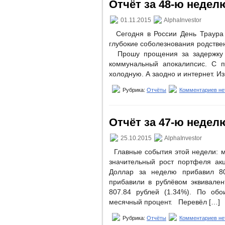
Отчёт за 48-ю неделю
01.11.2015
AlphaInvestor
Сегодня в России День Траура 
глубокие соболезнования родствен
Прошу прощения за задержку о
коммунальный апокалипсис. С п
холодную. А заодно и интернет. Из
Рубрика:
Отчёты
Комментариев не
Отчёт за 47-ю неделю
25.10.2015
AlphaInvestor
Главные события этой недели: м
значительный рост портфеля а
Доллар за неделю прибавил 80
прибавили в рублёвом эквивален
807.84 рублей (1.34%). По об
месячный процент. Перевёл […]
Рубрика:
Отчёты
Комментариев не