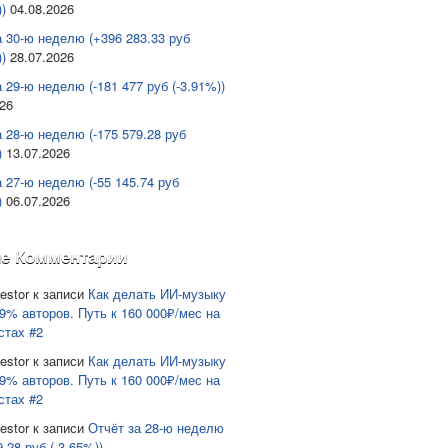
)
04.08.2026
а 30-ю неделю (+396 283.33 руб
)
28.07.2026
 29-ю неделю (-181 477 руб (-3.91%))
026
а 28-ю неделю (-175 579.28 руб
)
13.07.2026
а 27-ю неделю (-55 145.74 руб
)
06.07.2026
е Комментарии
estor
к записи
Как делать ИИ-музыку
9% авторов. Путь к 160 000₽/мес на
стах #2
estor
к записи
Как делать ИИ-музыку
9% авторов. Путь к 160 000₽/мес на
стах #2
estor
к записи
Отчёт за 28-ю неделю
9.28 руб (-3.65%))