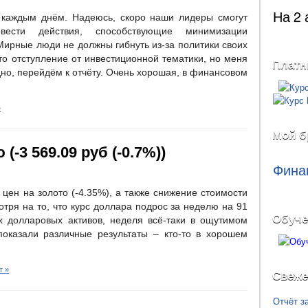
На 2 
каждым днём. Надеюсь, скоро наши лидеры смогут
вести действия, способствующие минимизации
Мирные люди не должны гибнуть из-за политики своих
то отступление от инвестиционной тематики, но меня
Платн
но, перейдём к отчёту. Очень хорошая, в финансовом
»
Мой б
(-3 569.09 руб (-0.7%))
Фина
ен на золото (-4.35%), а также снижение стоимости
отря на то, что курс доллара подрос за неделю на 91
Обуче
их долларовых активов, неделя всё-таки в ощутимом
азали различные результаты – кто-то в хорошем
т »
Свеже
Отчёт з