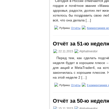
Сегодня в России отмечается День
гордое и почётное звание «Мама
здоровья, радости, долгих лет жиз
хотелось бы поздравить свою лю
всё, что она делала […]
Рубрика:
Отчёты
Комментариев не
Отчёт за 51-ю неделю 
22.11.2015
AlphaInvestor
Перед тем, как сделать подсчёт
неделя будет в хорошем плюсе –
для акций и MetaTrader4, на ко
закончилась с хорошим плюсом. Но
на этой неделе 2 […]
Рубрика:
Отчёты
9 комментариев 
Отчёт за 50-ю неделю
15.11.2015
AlphaInvestor