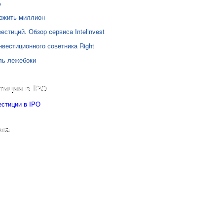
ь
ожить миллион
естиций. Обзор сервиса Intelinvest
нвестиционного советника Right
ль лежебоки
тиции в IPO
ма