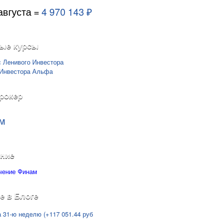
августа =
4 970 143 ₽
ые курсы
рокер
м
ние
е в Блоге
а 31-ю неделю (+117 051.44 руб