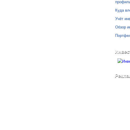
профил
Куда вл
Учёт инв
Обзор и
Портфе
Инвес
Рекла
©
Блог Свободного Инвестора