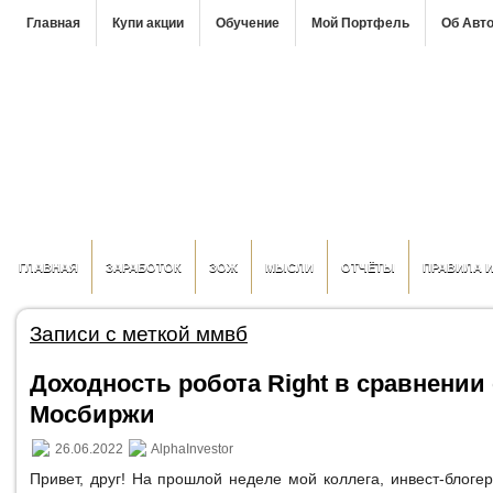
Главная
Купи акции
Обучение
Мой Портфель
Об Авт
ГЛАВНАЯ
ЗАРАБОТОК
ЗОЖ
МЫСЛИ
ОТЧЁТЫ
ПРАВИЛА 
Записи с меткой ммвб
Доходность робота Right в сравнении
Мосбиржи
26.06.2022
AlphaInvestor
Привет, друг! На прошлой неделе мой коллега, инвест-блог