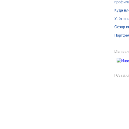
профил
Куда вл
Учёт инв
Обзор и
Портфе
Инвес
Рекла
©
Блог Свободного Инвестора