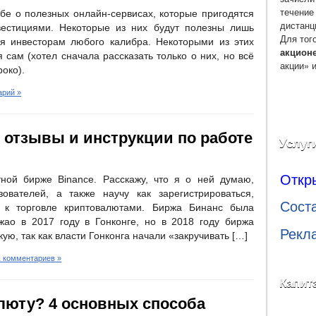
течение
ебе о полезных онлайн-сервисах, которые пригодятся
дистанц
вестициями. Некоторые из них будут полезны лишь
Для тог
ся инвесторам любого калибра. Некоторыми из этих
акцион
 сам (хотел сначала рассказать только о них, но всё
акции» 
око).
арий »
, отзывы и инструкции по работе
Услуг
Откр
ной бирже Binance. Расскажу, что я о ней думаю,
ователей, а также научу как зарегистрироваться,
Сост
ь к торговле криптовалютами. Биржа Бинанс была
ао в 2017 году в Гонконге, но в 2018 году биржа
Рекл
ю, так как власти Гонконга начали «закручивать […]
1 комментариев »
Капит
люту? 4 основных способа