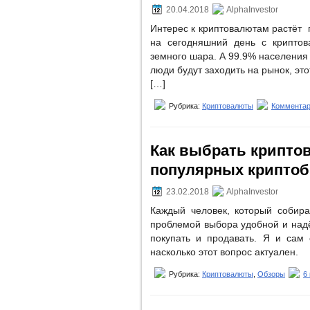
20.04.2018
AlphaInvestor
Интерес к криптовалютам растёт г
на сегодняшний день с крипто
земного шара. А 99.9% населения 
люди будут заходить на рынок, это
[…]
Рубрика:
Криптовалюты
Комментар
Как выбрать крипто
популярных крипто
23.02.2018
AlphaInvestor
Каждый человек, который собира
проблемой выбора удобной и надё
покупать и продавать. Я и сам 
насколько этот вопрос актуален.
Рубрика:
Криптовалюты
,
Обзоры
6