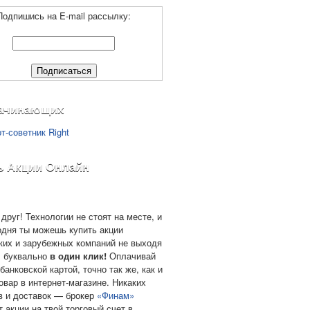
Подпишись на E-mail рассылку:
ачинающих
ь Акции Онлайн
друг! Технологии не стоят на месте, и
одня ты можешь купить акции
ких и зарубежных компаний не выходя
, буквально
в один клик!
Оплачивай
банковской картой, точно так же, как и
овар в интернет-магазине. Никаких
в и доставок — брокер
«Финам»
т акции на твой торговый счет в