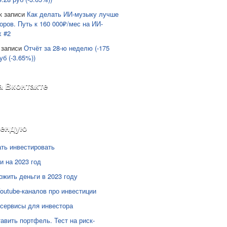
к записи
Как делать ИИ-музыку лучше
оров. Путь к 160 000₽/мес на ИИ-
х #2
 записи
Отчёт за 28-ю неделю (-175
уб (-3.65%))
а Вконтакте
мендую
ать инвестировать
и на 2023 год
ожить деньги в 2023 году
Youtube-каналов про инвестиции
сервисы для инвестора
тавить портфель. Тест на риск-