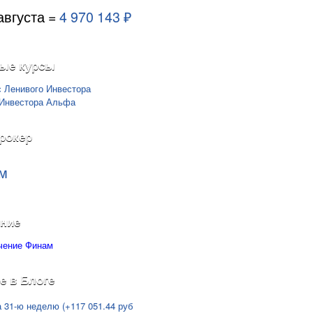
августа =
4 970 143 ₽
ые курсы
рокер
м
ние
е в Блоге
а 31-ю неделю (+117 051.44 руб