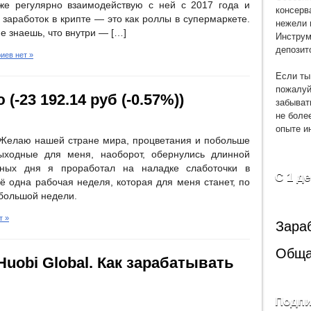
же регулярно взаимодействую с ней с 2017 года и
консерв
заработок в крипте — это как роллы в супермаркете.
нежели 
е знаешь, что внутри — […]
Инструм
депозит
иев нет »
Если ты
пожалуй
(-23 192.14 руб (-0.57%))
забыват
не боле
опыте и
! Желаю нашей стране мира, процветания и побольше
ыходные для меня, наоборот, обернулись длинной
ных дня я проработал на наладке слаботочки в
С 1 д
 одна рабочая неделя, которая для меня станет, по
большой недели.
т »
Зара
Обща
uobi Global. Как зарабатывать
Подпи