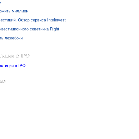
ь
ожить миллион
естиций. Обзор сервиса Intelinvest
нвестиционного советника Right
ль лежебоки
тиции в IPO
ма