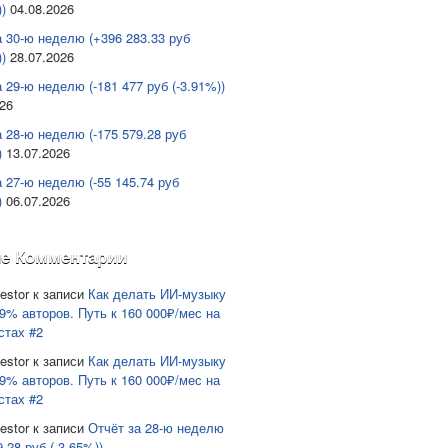
)
04.08.2026
а 30-ю неделю (+396 283.33 руб
)
28.07.2026
 29-ю неделю (-181 477 руб (-3.91%))
026
а 28-ю неделю (-175 579.28 руб
)
13.07.2026
а 27-ю неделю (-55 145.74 руб
)
06.07.2026
е Комментарии
estor
к записи
Как делать ИИ-музыку
9% авторов. Путь к 160 000₽/мес на
стах #2
estor
к записи
Как делать ИИ-музыку
9% авторов. Путь к 160 000₽/мес на
стах #2
estor
к записи
Отчёт за 28-ю неделю
9.28 руб (-3.65%))