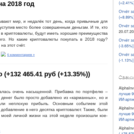
(+2.41%)
а 2018 год
Отчёт з
(+8.89%)
вают мир, и недалёк тот день, когда привычные для
Отчёт за
 уступив место более совершенным деньгам. И те, кто
20.07.2
ь в криптовалюты, будут иметь хорошие преимущества
го. Но какие криптовалюты покупать в 2018 году?
Отчёт з
(-3.65%)
на этот счёт.
Отчёт з
6 комментариев »
(-1.13%)
 (+132 465.41 руб (+13.35%))
Свежи
AlphaInv
алась очень насыщенной. Прибавка по портфелю –
лучше 9
 денег было просто добавлено из «карманных», но и
ИИ-арти
али неплохую прибыль. Основным событием этой
AlphaInv
добавление в него десятка криптовалют. Также, были
лучше 9
 моей личной жизни на этой неделе произошли кое-
ИИ-арти
AlphaInv
»
(-175 57