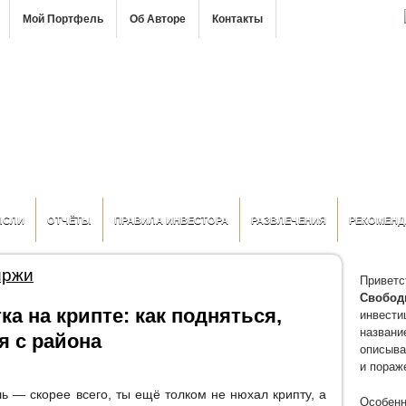
Мой Портфель
Об Авторе
Контакты
ЫСЛИ
ОТЧЁТЫ
ПРАВИЛА ИНВЕСТОРА
РАЗВЛЕЧЕНИЯ
РЕКОМЕНД
иржи
Приветс
Свобод
а на крипте: как подняться,
инвести
название
я с района
описыва
и пораж
шь — скорее всего, ты ещё толком не нюхал крипту, а
Особенн