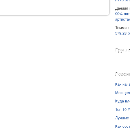
Даниил
99% авт
артиста
Томми
к
579.28 р
Групп
Реко
Как нач
Мои цел
Куда вл
Топ-10 
Лучшие 
Как сос