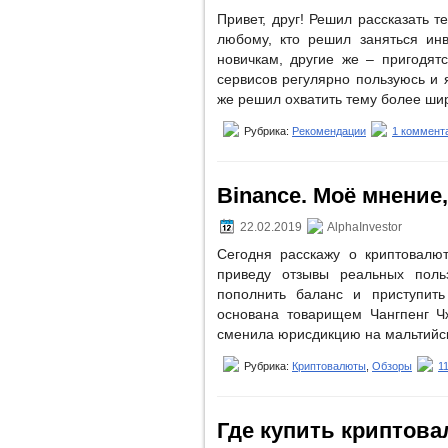
Привет, друг! Решил рассказать т
любому, кто решил заняться ин
новичкам, другие же – пригодят
сервисов регулярно пользуюсь и я
же решил охватить тему более шир
Рубрика:
Рекомендации
1 коммент
Binance. Моё мнение
22.02.2019
AlphaInvestor
Сегодня расскажу о криптовалют
приведу отзывы реальных польз
пополнить баланс и приступит
основана товарищем Чангпенг Чж
сменила юрисдикцию на мальтийску
Рубрика:
Криптовалюты
,
Обзоры
1
Где купить криптова