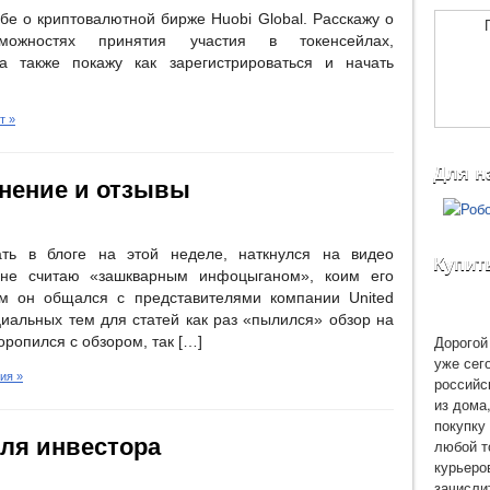
ебе о криптовалютной бирже Huobi Global. Расскажу о
зможностях принятия участия в токенсейлах,
а также покажу как зарегистрироваться и начать
т »
Для н
 мнение и отзывы
ть в блоге на этой неделе, наткнулся на видео
Купит
 не считаю «зашкварным инфоцыганом», коим его
ом он общался с представителями компании United
циальных тем для статей как раз «пылился» обзор на
Дорогой 
ропился с обзором, так […]
уже сег
ия »
российс
из дома
покупку 
ля инвестора
любой т
курьеро
зачисли