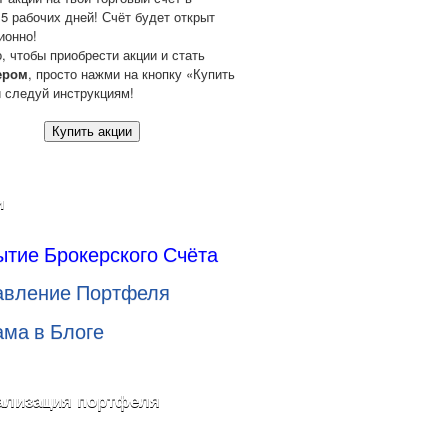
 5 рабочих дней! Счёт будет открыт
ионно!
о, чтобы приобрести акции и стать
ером
, просто нажми на кнопку «Купить
и следуй инструкциям!
Купить акции
и
ытие Брокерского Счёта
авление Портфеля
ама в Блоге
ализация портфеля