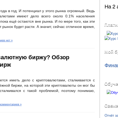
На 2 
ода в год. И потенциал у этого рынка огромный. Ведь
валютами имеют дело всего около 0.1% населения
пока ещё остаются вне рынка. И по мере того, как эти
Платн
т рынок будет расти. А значит, сейчас отличное время,
иев нет »
Мой б
валютную биржу? Обзор
бирж
Фина
ется иметь дело с криптовалютами, сталкивается с
Обуче
жной биржи, на которой эти криптовалюты он мог бы
сталкивался с такой проблемой, поэтому понимаю,
 комментариев »
Свеже
Отчёт з