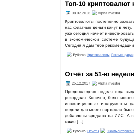
Топ-10 криптовалют н
08.02.2018
AlphaInvestor
Криптовалюты постепенно захваты
нас фиатные деньги канут в лету,
уже сегодня начнёт инвестироват
в экономической системе будуще
Сегодня я дам тебе рекомендации 
Рубрика:
Криптовалюты
,
Рекомендации
Отчёт за 51-ю неделю
25.12.2017
AlphaInvestor
Предпоследняя неделя года выд
рекордная. Конечно, большинство
инвестиционные инструменты д
недели для моего портфеля было 
добавлены средства на ИИС. А в
какие […]
Рубрика:
Отчёты
9 комментариев 