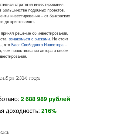
ативная стратегия инвестирования,
в большинстве подобных проектов.
енты инвестирования – от банковских
ов до криптовалют.
 принял решение об инвестировании,
ста,
ознакомься с рисками
. Не стоит
ь, что
Блог Свободного Инвестора
–
е, чем повествование автора о своём
нвестирования.
екабря 2014 года
ботано:
2 688 989 рублей
я доходность:
216%
ска