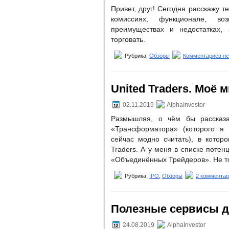
Привет, друг! Сегодня расскажу т
комиссиях, функционале, во
преимуществах и недостатках, 
торговать.
Рубрика:
Обзоры
Комментариев не
United Traders. Моё
02.11.2019
AlphaInvestor
Размышляя, о чём бы рассказа
«Трансформатора» (которого я
сейчас модно считать), в котор
Traders. А у меня в списке потен
«Объединённых Трейдеров». Не то
Рубрика:
IPO
,
Обзоры
2 комментар
Полезные сервисы д
24.08.2019
AlphaInvestor