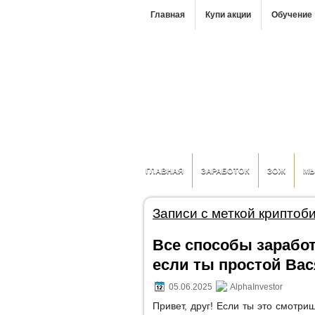
Главная
Купи акции
Обучение
ГЛАВНАЯ
ЗАРАБОТОК
ЗОЖ
М
Записи с меткой криптоб
Все способы заработк
если ты простой Вас
05.06.2025
AlphaInvestor
Привет, друг! Если ты это смотри