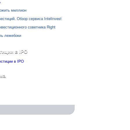
ь
ожить миллион
естиций. Обзор сервиса Intelinvest
нвестиционного советника Right
ль лежебоки
тиции в IPO
ма