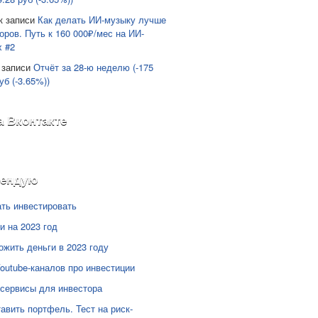
к записи
Как делать ИИ-музыку лучше
оров. Путь к 160 000₽/мес на ИИ-
х #2
 записи
Отчёт за 28-ю неделю (-175
уб (-3.65%))
а Вконтакте
мендую
ать инвестировать
и на 2023 год
ожить деньги в 2023 году
Youtube-каналов про инвестиции
сервисы для инвестора
тавить портфель. Тест на риск-