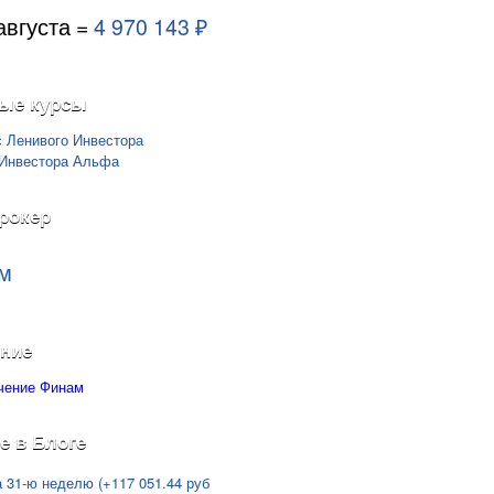
августа =
4 970 143 ₽
ые курсы
рокер
м
ние
е в Блоге
а 31-ю неделю (+117 051.44 руб