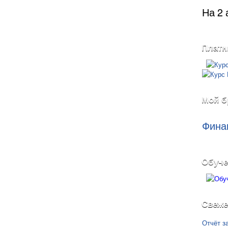
На 2 
Платн
Мой б
Фина
Обуче
Свеже
Отчёт з