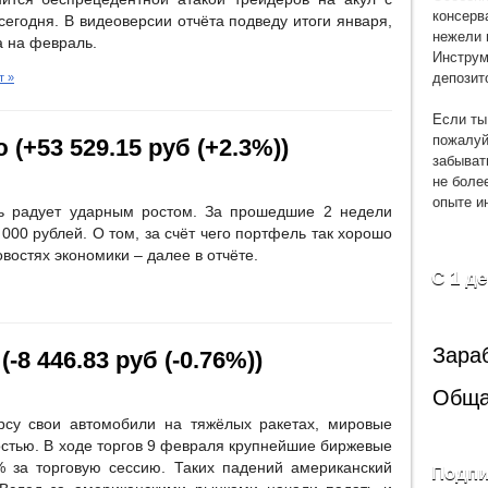
консерв
 сегодня. В видеоверсии отчёта подведу итоги января,
нежели 
а на февраль.
Инструм
депозит
т »
Если ты
пожалуй
 (+53 529.15 руб (+2.3%))
забыват
не боле
опыте и
ь радует ударным ростом. За прошедшие 2 недели
000 рублей. О том, за счёт чего портфель так хорошо
овостях экономики – далее в отчёте.
С 1 д
Зара
-8 446.83 руб (-0.76%))
Обща
рсу свои автомобили на тяжёлых ракетах, мировые
остью. В ходе торгов 9 февраля крупнейшие биржевые
 за торговую сессию. Таких падений американский
Подпи