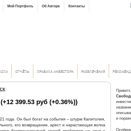
Мой Портфель
Об Авторе
Контакты
ЫСЛИ
ОТЧЁТЫ
ПРАВИЛА ИНВЕСТОРА
РАЗВЛЕЧЕНИЯ
РЕКОМЕНД
ск
Приветс
Свобод
(+12 399.53 руб (+0.36%))
инвести
название
описыва
и пораж
1 года. Он был богат на события – штурм Капитолия,
ьного, его возвращение, арест и нарастающая волна
Особенн
ится беспрецедентной атакой трейдеров на акул с