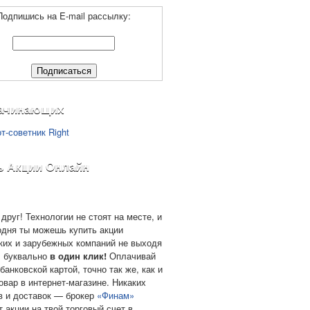
Подпишись на E-mail рассылку:
ачинающих
ь Акции Онлайн
друг! Технологии не стоят на месте, и
одня ты можешь купить акции
ких и зарубежных компаний не выходя
, буквально
в один клик!
Оплачивай
банковской картой, точно так же, как и
овар в интернет-магазине. Никаких
в и доставок — брокер
«Финам»
т акции на твой торговый счет в