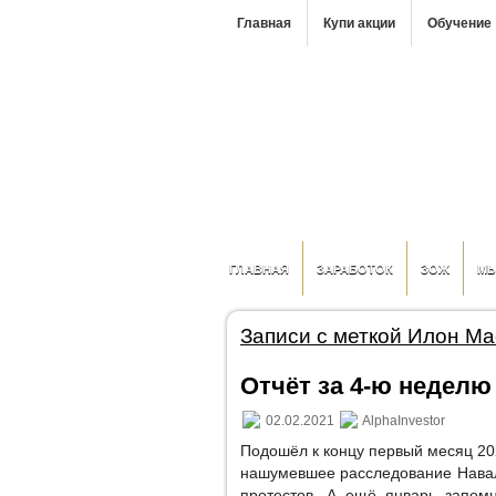
Главная
Купи акции
Обучение
ГЛАВНАЯ
ЗАРАБОТОК
ЗОЖ
М
Записи с меткой Илон Ма
Отчёт за 4-ю неделю 
02.02.2021
AlphaInvestor
Подошёл к концу первый месяц 202
нашумевшее расследование Навал
протестов. А ещё январь запомн