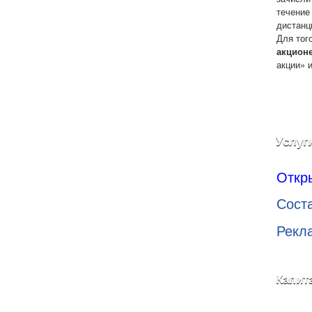
течение
дистанц
Для тог
акцион
акции» 
Услуг
Откр
Сост
Рекл
Капит