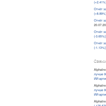
(+2.41%)
Отчёт з
(+8.89%)
Отчёт за
20.07.2
Отчёт з
(-3.65%)
Отчёт з
(-1.13%)
Свежи
AlphaInv
лучше 9
ИИ-арти
AlphaInv
лучше 9
ИИ-арти
AlphaInv
(-175 57