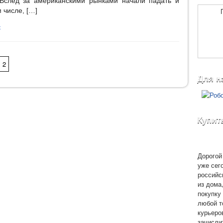
 Вслед за американскими рынками начали падать и
 числе, […]
»
2
Для н
Купит
Дорогой 
уже сег
российс
из дома
покупку 
любой т
курьеро
зачисли