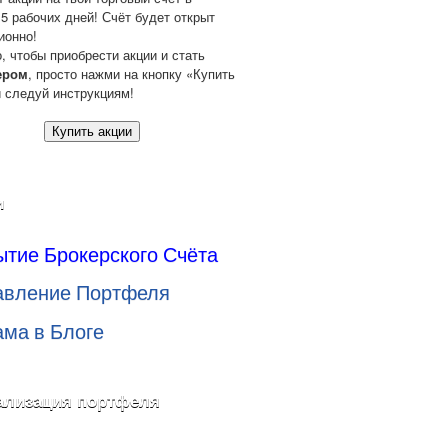
 5 рабочих дней! Счёт будет открыт
ионно!
о, чтобы приобрести акции и стать
ером
, просто нажми на кнопку «Купить
и следуй инструкциям!
Купить акции
и
ытие Брокерского Счёта
авление Портфеля
ама в Блоге
ализация портфеля