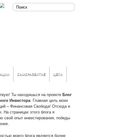
АЦИИ
САМОРАЗВИТИЕ
ЦЕЛИ
твую! Ты находишься на проекте
Блог
ного Инвестора
. Главная цель моих
ций – Финансовая Свобода! Отсюда и
. На страницах этого блога я
ю свой опыт инвестирования, победы
ения.
остью моего блога является более