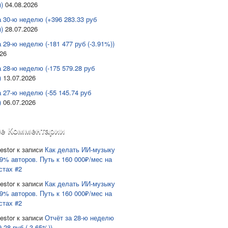
)
04.08.2026
а 30-ю неделю (+396 283.33 руб
)
28.07.2026
 29-ю неделю (-181 477 руб (-3.91%))
026
а 28-ю неделю (-175 579.28 руб
)
13.07.2026
а 27-ю неделю (-55 145.74 руб
)
06.07.2026
е Комментарии
estor
к записи
Как делать ИИ-музыку
9% авторов. Путь к 160 000₽/мес на
стах #2
estor
к записи
Как делать ИИ-музыку
9% авторов. Путь к 160 000₽/мес на
стах #2
estor
к записи
Отчёт за 28-ю неделю
9.28 руб (-3.65%))