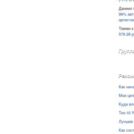
Даниил
99% авт
артиста
Томми
к
579.28 р
Групп
Реко
Как нач
Мои цел
Куда вл
Топ-10 
Лучшие 
Как сос