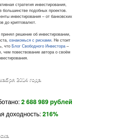
ативная стратегия инвестирования,
в большинстве подобных проектов.
енты инвестирования – от банковских
ов до криптовалют.
 принял решение об инвестировании,
ста,
ознакомься с рисками
. Не стоит
ь, что
Блог Свободного Инвестора
–
е, чем повествование автора о своём
нвестирования.
екабря 2014 года
ботано:
2 688 989 рублей
я доходность:
216%
ска