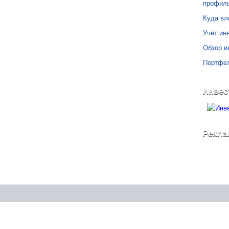
профил
Куда вл
Учёт инв
Обзор и
Портфе
Инвес
Рекла
©
Блог Свободного Инвестора