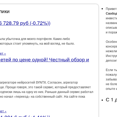
Привет
лики
Свобод
инвест
 728.79 руб (-0.72%))
названи
описыв
и пора
ыла убыточна для моего портфеля. Каких-либо
Особен
которых стоит упомянуть, на мой взгляд, не было.
консер
нежели
ет »
Инстру
тей по цене одной! Честный обзор и
депози
Если т
пожалу
забыва
б агрегаторе нейросетей SYNTX. Согласен, агрегатор
не боле
ще. Проще говоря, это такой сервис, который предоставляет
опыте 
подписки лишь на одну из них. Раньше данный сервис работал
но начал «переезд» на собственный сайт. На сайте пока
С 1 
ет »
1 201.6 руб (+1.41%))