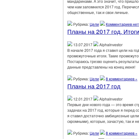
мандаринами. А это значит, что пришло
чем нам запомнился 2017 год. Перечисл
общественные, так и свои личные.
Рубрика:
Цели
Комментариев нет
Планы на 2017 год. Итог
13.07.2017
AlphaInvestor
В начале 2017 года я ставил цели на го
промежуточные итоги. Такие промежуто
Постараюсь трезво оценить результаты
данные представлены на конец июня!
Рубрика:
Цели
8 комментариев »
Планы на 2017 год
12.01.2017
AlphaInvestor
Первые дни нового года — это время ст
задачах на 2017 год, которые я перед 
я ставил достаточно амбициозные цели 
скромными), которые, зачастую, так и не
Рубрика:
Цели
8 комментариев »