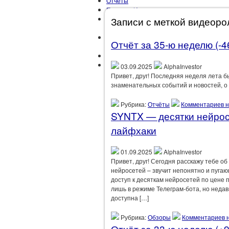
Отчёты
Правила Инвестора
Развлечения
Записи с меткой видеоро
Путешествия
Рекомендации
Отчёт за 35-ю неделю (-46
Лайфхаки
Саморазвитие
Цели
03.09.2025
AlphaInvestor
Привет, друг! Последняя неделя лета б
знаменательных событий и новостей, о 
Рубрика:
Отчёты
Комментариев н
SYNTX — десятки нейросе
лайфхаки
01.09.2025
AlphaInvestor
Привет, друг! Сегодня расскажу тебе о
нейросетей – звучит непонятно и пугаю
доступ к десяткам нейросетей по цене 
лишь в режиме Телеграм-бота, но недав
доступна […]
Рубрика:
Обзоры
Комментариев н
Отчёт за 33-ю неделю (+9