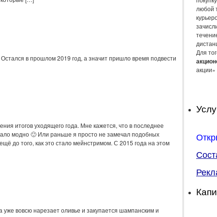
любой 
курьер
зачисли
течение
дистан
Для тог
 Остался в прошлом 2019 год, а значит пришло время подвести
акцион
акции» 
Услу
ения итогов уходящего года. Мне кажется, что в последнее
тало модно 🙂 Или раньше я просто не замечал подобных
Откр
 ещё до того, как это стало мейнстримом. С 2015 года на этом
Сост
Рекл
Капи
а уже вовсю нарезает оливье и закупается шампанским и