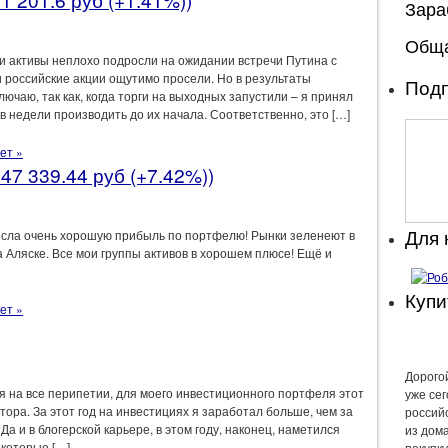
Зара
Обща
и активы неплохо подросли на ожидании встречи Путина с
и российские акции ощутимо просели. Но в результаты
Подп
ючаю, так как, когда торги на выходных запустили – я принял
 недели производить до их начала. Соответственно, это […]
ет »
47 339.44 руб (+7.42%))
Для
есла очень хорошую прибыль по портфелю! Рынки зеленеют в
 Аляске. Все мои группы активов в хорошем плюсе! Ещё и
Купи
ет »
Дорогой
ря на все перипетии, для моего инвестиционного портфеля этот
уже се
тора. За этот год на инвестициях я заработал больше, чем за
россий
Да и в блогерской карьере, в этом году, наконец, наметился
из дом
 которые […]
покупку