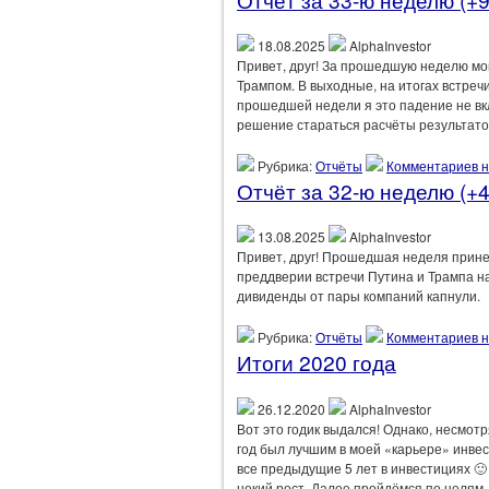
18.08.2025
AlphaInvestor
Привет, друг! За прошедшую неделю мо
Трампом. В выходные, на итогах встреч
прошедшей недели я это падение не вкл
решение стараться расчёты результатов
Рубрика:
Отчёты
Комментариев н
Отчёт за 32-ю неделю (+4
13.08.2025
AlphaInvestor
Привет, друг! Прошедшая неделя прин
преддверии встречи Путина и Трампа на
дивиденды от пары компаний капнули.
Рубрика:
Отчёты
Комментариев н
Итоги 2020 года
26.12.2020
AlphaInvestor
Вот это годик выдался! Однако, несмот
год был лучшим в моей «карьере» инвес
все предыдущие 5 лет в инвестициях 🙂 
некий рост. Далее пройдёмся по целям,