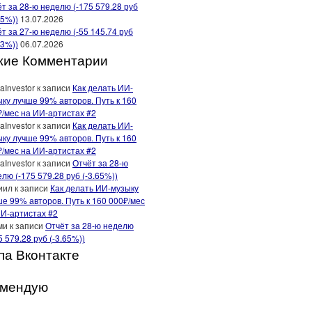
т за 28-ю неделю (-175 579.28 руб
65%))
13.07.2026
т за 27-ю неделю (-55 145.74 руб
13%))
06.07.2026
жие Комментарии
aInvestor
к записи
Как делать ИИ-
ку лучше 99% авторов. Путь к 160
₽/мес на ИИ-артистах #2
aInvestor
к записи
Как делать ИИ-
ку лучше 99% авторов. Путь к 160
₽/мес на ИИ-артистах #2
aInvestor
к записи
Отчёт за 28-ю
лю (-175 579.28 руб (-3.65%))
иил
к записи
Как делать ИИ-музыку
е 99% авторов. Путь к 160 000₽/мес
ИИ-артистах #2
ми
к записи
Отчёт за 28-ю неделю
5 579.28 руб (-3.65%))
па Вконтакте
омендую