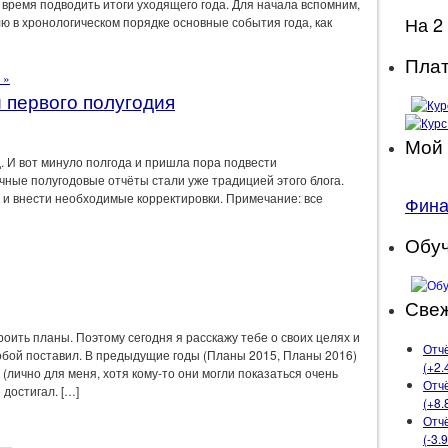
 время подводить итоги уходящего года. Для начала вспомним,
На 2
ю в хронологическом порядке основные события года, как
Плат
 »
и первого полугодия
Мой 
д. И вот минуло полгода и пришла пора подвести
чные полугодовые отчёты стали уже традицией этого блога.
 и внести необходимые корректировки. Примечание: все
Фин
Обу
Свеж
роить планы. Поэтому сегодня я расскажу тебе о своих целях и
Отчё
собой поставил. В предыдущие годы (Планы 2015, Планы 2016)
(+2.
(лично для меня, хотя кому-то они могли показаться очень
Отчё
 достигал. […]
(+8.
Отчё
(-3.