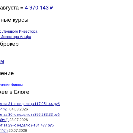
 августа =
4 970 143 ₽
ные курсы
брокер
ам
чение
ее в Блоге
т за 31-ю неделю (+117 051.44 руб
41%))
04.08.2026
т за 30-ю неделю (+396 283.33 руб
89%))
28.07.2026
т за 29-ю неделю (-181 477 руб
91%))
20.07.2026