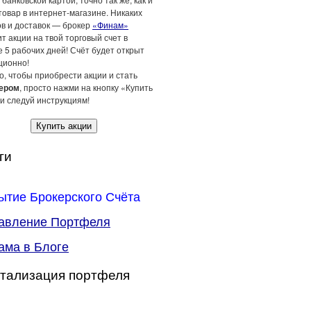
товар в интернет-магазине. Никаких
ов и доставок — брокер
«Финам»
т акции на твой торговый счет в
 5 рабочих дней! Счёт будет открыт
ционно!
о, чтобы приобрести акции и стать
ером
, просто нажми на кнопку «Купить
и следуй инструкциям!
Купить акции
ги
ытие Брокерского Счёта
авление Портфеля
ама в Блоге
тализация портфеля