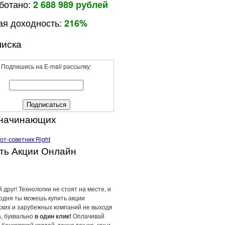
ботано:
2 688 989 рублей
я доходность:
216%
иска
Подпишись на E-mail рассылку:
 начинающих
ть Акции Онлайн
 друг! Технологии не стоят на месте, и
годня ты можешь купить акции
ских и зарубежных компаний не выходя
а, буквально
в один клик!
Оплачивай
 банковской картой, точно так же, как и