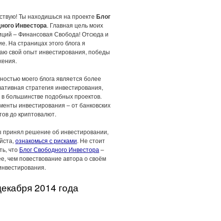
ствую! Ты находишься на проекте
Блог
ного Инвестора
. Главная цель моих
иций – Финансовая Свобода! Отсюда и
е. На страницах этого блога я
аю свой опыт инвестирования, победы
жения.
ностью моего блога является более
вативная стратегия инвестирования,
 в большинстве подобных проектов.
менты инвестирования – от банковских
тов до криптовалют.
ы принял решение об инвестировании,
йста,
ознакомься с рисками
. Не стоит
ть, что
Блог Свободного Инвестора
–
е, чем повествование автора о своём
инвестирования.
декабря 2014 года