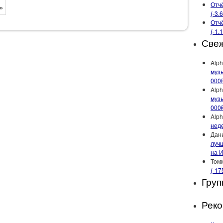
Отчё
»
(-3.
Отчё
(-1.
Све
Alph
музы
000
Alph
музы
000
Alph
неде
Дан
лучш
на 
Том
(-17
Груп
Рек