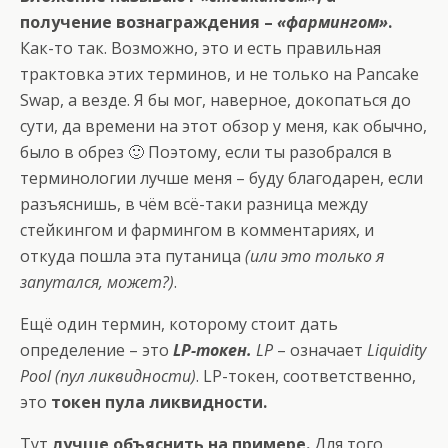
получение вознаграждения –
«фармингом»
.
Как-то так. Возможно, это и есть правильная
трактовка этих терминов, и не только на Pancake
Swap, а везде. Я бы мог, наверное, докопаться до
сути, да времени на этот обзор у меня, как обычно,
было в обрез 🙂 Поэтому, если ты разобрался в
терминологии лучше меня – буду благодарен, если
разъяснишь, в чём всё-таки разница между
стейкингом и фармингом в комментариях, и
откуда пошла эта путаница
(или это только я
запутался, может?)
.
Ещё один термин, которому стоит дать
определение – это
LP-токен.
LP
– означает
Liquidity
Pool (пул ликвидности)
. LP-токен, соответственно,
это
токен пула ликвидности.
Тут
лучше объяснить на примере.
Для того,