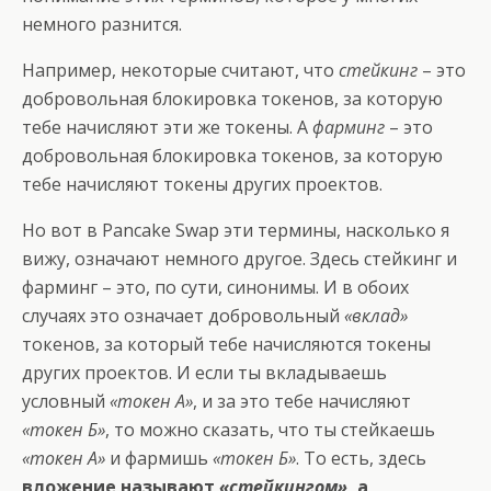
немного разнится.
Например, некоторые считают, что
стейкинг
– это
добровольная блокировка токенов, за которую
тебе начисляют эти же токены. А
фарминг
– это
добровольная блокировка токенов, за которую
тебе начисляют токены других проектов.
Но вот в Pancake Swap эти термины, насколько я
вижу, означают немного другое. Здесь стейкинг и
фарминг – это, по сути, синонимы. И в обоих
случаях это означает добровольный
«вклад»
токенов, за который тебе начисляются токены
других проектов. И если ты вкладываешь
условный
«токен А»
, и за это тебе начисляют
«токен Б»
, то можно сказать, что ты стейкаешь
«токен А»
и фармишь
«токен Б»
. То есть, здесь
вложение называют
«стейкингом»
, а