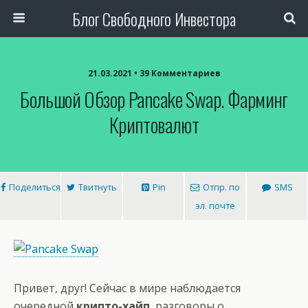
Блог Свободного Инвестора
21.03.2021 • 39 Комментариев
Большой Обзор Pancake Swap. Фарминг
Криптовалют
Поделиться
Твитнуть
Pin
Отпр. по
SMS
эл. почте
Привет, друг! Сейчас в мире наблюдается
очередной
крипто-хайп
, разговоры о