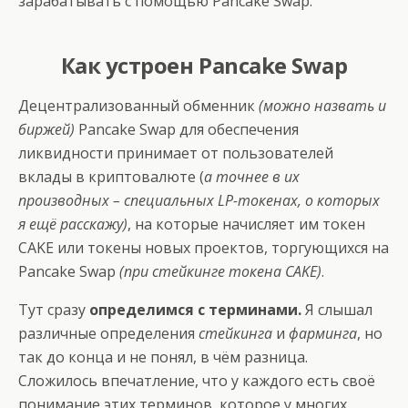
зарабатывать с помощью Pancake Swap.
Как устроен Pancake Swap
Децентрализованный обменник
(можно назвать и
биржей)
Pancake Swap для обеспечения
ликвидности принимает от пользователей
вклады в криптовалюте (
а точнее в их
производных – специальных LP-токенах, о которых
я ещё расскажу)
, на которые начисляет им токен
CAKE или токены новых проектов, торгующихся на
Pancake Swap
(при стейкинге токена CAKE)
.
Тут сразу
определимся с терминами.
Я слышал
различные определения
стейкинга
и
фарминга
, но
так до конца и не понял, в чём разница.
Сложилось впечатление, что у каждого есть своё
понимание этих терминов, которое у многих