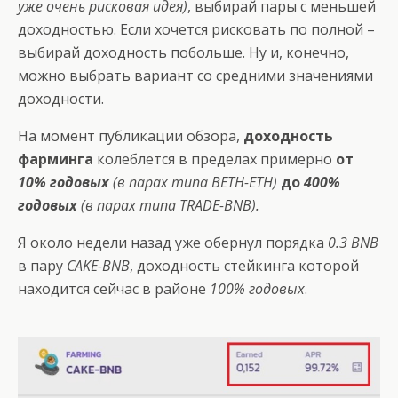
уже очень рисковая идея)
, выбирай пары с меньшей
доходностью. Если хочется рисковать по полной –
выбирай доходность побольше. Ну и, конечно,
можно выбрать вариант со средними значениями
доходности.
На момент публикации обзора,
доходность
фарминга
колеблется в пределах примерно
от
10% годовых
(в парах типа BETH-ETH)
до
400%
годовых
(в парах типа TRADE-BNB).
Я около недели назад уже обернул порядка
0.3 BNB
в пару
CAKE-BNB
, доходность стейкинга которой
находится сейчас в районе
100% годовых
.