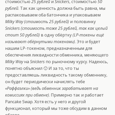
стоимостью
25 рублей
и
Snickers
, стоимостью
50
рублей
. Так как ценность должна быть равна, мы
распаковываем оба батончика и упаковываем
Milky Way (стоимость 25 рублей)
и половинку
Snickers (стоимость тоже 25 рублей, так как целый
стоит 50 рублей)
в одну обёртку
(LP-токены ещё
называют обёрнутыми токенами)
. Это и будет
нашим LP-токеном, предназначенным для
обеспечения ликвидности обменника, меняющего
Milky Way
на
Snickers
по рыночному курсу. Надеюсь,
понятно объяснил 🙂 И за то, что ты
предоставляешь ликвидность такому обменнику,
он будет периодически начислять тебе
«Раффаэлки» (ведь обменник зарабатывает на
комиссиях при обмене)
. Примерно так и работает
Pancake Swap. Хотя есть у него и другой
функционал, который мы тоже обсудим в данном