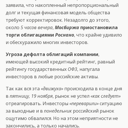
заявила, что накопленный непропорциональный
долг и текущая финансовая модель общества
требуют корректировок. Незадолго до этого,
около
5 часов вечера
,
Мосбиржа
приостановила
торги облигациями
Роснано
, что крайне удивило
и обескуражило многих инвесторов.
Угроза дефолта облигаций компании
,
имеющей высокий кредитный рейтинг, равный
рейтингу государственных
ОФЗ
, напугала
инвесторов в любые российские активы.
Так как вся эта
«движуха»
происходила в конце дня
в
пятницу, 19 ноября
, рынок не успел
«как следует»
отреагировать. Инвесторы
«переварили»
ситуацию
за выходные и в
понедельник
российский рынок
ощутимо обвалился. Но на этом неприятности не
закончились, а только начались.