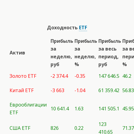
Доходность
ETF
Прибыль
Прибыль
Прибыль
При
за
за
за весь
за в
Актив
неделю,
неделю,
период,
пери
руб
%
руб
%
Золото ETF
-2 374.4
-0.35
147 646.5
46.2
Китай ETF
-3 663
-1.04
61 359.42
56.83
Еврооблигации
10 641.4
1.63
141 505.1
45.95
ETF
123
США ETF
826
0.22
71.37
410.65