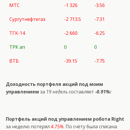
МТС
-1 326
-3.56
Сургутнефтегаз
-2 713.5
-7.31
ТГК-14
-2 660
-6.25
ТРК ап
0
0
ВТБ
-39.15
-7.75
Доходность портфеля акций под моим
управлением
за
19 недель
составляет
-0.91%:
Портфель акций под управлением робота Right
за неделю потерял
4.75%
. По счёту была списана