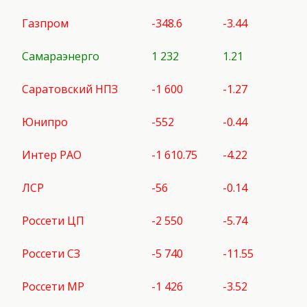
Газпром
-348.6
-3.44
Самараэнерго
1 232
1.21
Саратовский НПЗ
-1 600
-1.27
Юнипро
-552
-0.44
Интер РАО
-1 610.75
-4.22
ЛСР
-56
-0.14
Россети ЦП
-2 550
-5.74
Россети СЗ
-5 740
-11.55
Россети МР
-1 426
-3.52