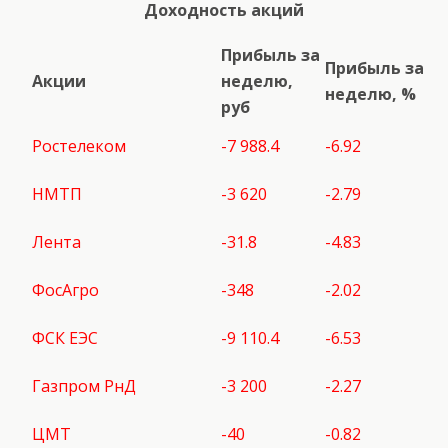
Доходность акций
Прибыль за
Прибыль за
Акции
неделю,
неделю, %
руб
Ростелеком
-7 988.4
-6.92
НМТП
-3 620
-2.79
Лента
-31.8
-4.83
ФосАгро
-348
-2.02
ФСК ЕЭС
-9 110.4
-6.53
Газпром РнД
-3 200
-2.27
ЦМТ
-40
-0.82