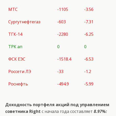
МТС
-1105
-3.56
Сургутнефтегаз
-603
-7.31
ТГК-14
-2280
-6.25
ТРК ап
0
0
ФСК ЕЭС
-1518.4
-6.53
Россети ЛЭ
-33
-1.2
Роснефть
-494.9
-5.99
Доходность портфеля акций под управлением
советника Right
с начала года составляет
8.97%: