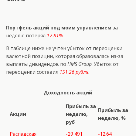
Портфель акций под моим управлением
за
неделю потерял
12.81%
.
В таблице ниже не учтён убыток от переоценки
валютной позиции, которая образовалась из-за
выплаты дивидендов по
HMS Group
. Убыток от
переоценки составил
151.26 рубля
.
Доходность акций
Прибыль за
Прибыль за
Акции
неделю,
неделю, %
руб
Распадская
-29 491
-12.64