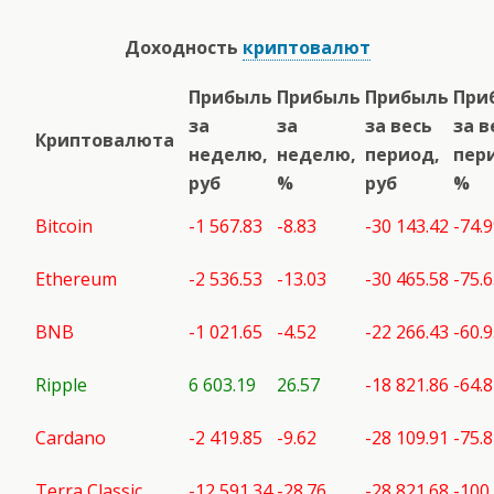
Доходность
криптовалют
Прибыль
Прибыль
Прибыль
При
за
за
за весь
за в
Криптовалюта
неделю,
неделю,
период,
пер
руб
%
руб
%
Bitcoin
-1 567.83
-8.83
-30 143.42
-74.
Ethereum
-2 536.53
-13.03
-30 465.58
-75.
BNB
-1 021.65
-4.52
-22 266.43
-60.
Ripple
6 603.19
26.57
-18 821.86
-64.8
Cardano
-2 419.85
-9.62
-28 109.91
-75.
Terra Classic
-12 591.34
-28.76
-28 821.68
-100