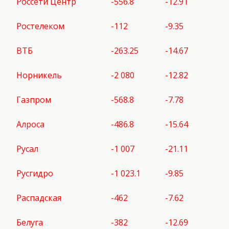
Россети Центр
-556.8
-12.91
Ростелеком
-112
-9.35
ВТБ
-263.25
-14.67
Норникель
-2 080
-12.82
Газпром
-568.8
-7.78
Алроса
-486.8
-15.64
Русал
-1 007
-21.11
Русгидро
-1 023.1
-9.85
Распадская
-462
-7.62
Белуга
-382
-12.69