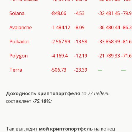
Solana
-848.06
-4.53
-32 481.45
-79.
Avalanche
-1 484.12
-8.09
-36 480.44
-86.
Polkadot
-2 567.99
-13.58
-33 858.39
-81.
Polygon
-4 169.4
-12.19
-21 789.33
-71.
Terra
-506.73
-23.39
—
—
Доходность криптопортфеля
за
27 недель
составляет
-75.18%:
Так выглядит
мой криптопортфель
на конец