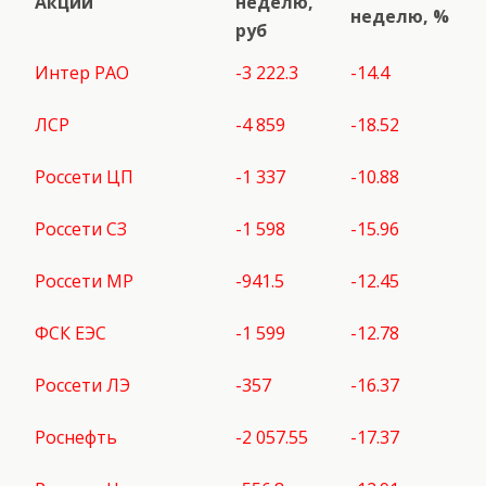
Акции
неделю,
неделю, %
руб
Интер РАО
-3 222.3
-14.4
ЛСР
-4 859
-18.52
Россети ЦП
-1 337
-10.88
Россети СЗ
-1 598
-15.96
Россети МР
-941.5
-12.45
ФСК ЕЭС
-1 599
-12.78
Россети ЛЭ
-357
-16.37
Роснефть
-2 057.55
-17.37