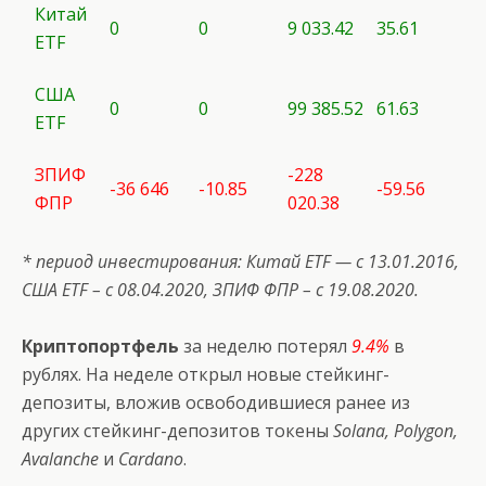
Китай
0
0
9 033.42
35.61
ETF
США
0
0
99 385.52
61.63
ETF
ЗПИФ
-228
-36 646
-10.85
-59.56
ФПР
020.38
* период инвестирования: Китай ETF — с 13.01.2016,
США
ETF
– с 08.04.2020, ЗПИФ ФПР – с 19.08.2020.
Криптопортфель
за неделю потерял
9.4%
в
рублях. На неделе открыл новые стейкинг-
депозиты, вложив освободившиеся ранее из
других стейкинг-депозитов токены
Solana, Polygon,
Avalanche
и
Cardano
.