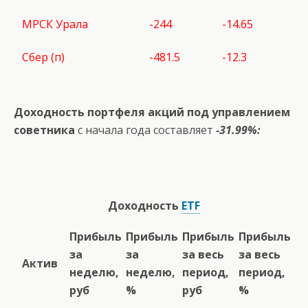
МРСК Урала
-244
-14.65
Сбер (п)
-481.5
-12.3
Доходность портфеля акций под управлением
советника
с начала года составляет
-31.99%:
Доходность
ETF
Прибыль
Прибыль
Прибыль
Прибыль
за
за
за весь
за весь
Актив
неделю,
неделю,
период,
период,
руб
%
руб
%