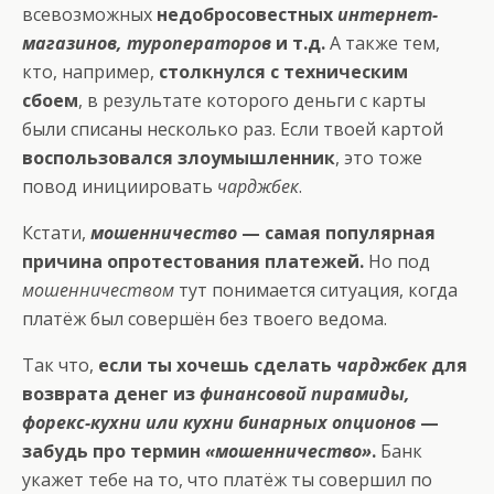
всевозможных
недобросовестных
интернет-
магазинов, туроператоров
и т.д.
А также тем,
кто, например,
столкнулся с техническим
сбоем
, в результате которого деньги с карты
были списаны несколько раз. Если твоей картой
воспользовался злоумышленник
, это тоже
повод инициировать
чарджбек
.
Кстати,
мошенничество
— самая популярная
причина опротестования платежей.
Но под
мошенничеством
тут понимается ситуация, когда
платёж был совершён без твоего ведома.
Так что,
если ты хочешь сделать
чарджбек
для
возврата денег из
финансовой пирамиды,
форекс-кухни или кухни бинарных опционов
—
забудь про термин
«мошенничество»
.
Банк
укажет тебе на то, что платёж ты совершил по