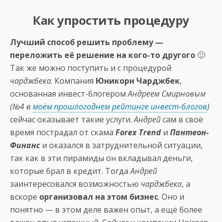
Как упростить процедуру
Лучший способ решить проблему —
переложить её решение на кого-то другого
🙂
Так же можно поступить и с процедурой
чарджбека
. Компания
Юникорн Чарджбек
,
основанная инвест-блогером
Андреем Смирновым
(№4 в
моём прошлогоднем рейтинге инвест-блогов
)
сейчас оказывает такие услуги.
Андрей
сам в своё
время пострадал от скама
Forex Trend
и
Пантеон-
Финанс
и оказался в затруднительной ситуации,
так как в эти пирамиды он вкладывал деньги,
которые брал в кредит. Тогда
Андрей
заинтересовался возможностью
чарджбека
, а
вскоре
организовал на этом бизнес
. Оно и
понятно — в этом деле важен опыт, а ещё более