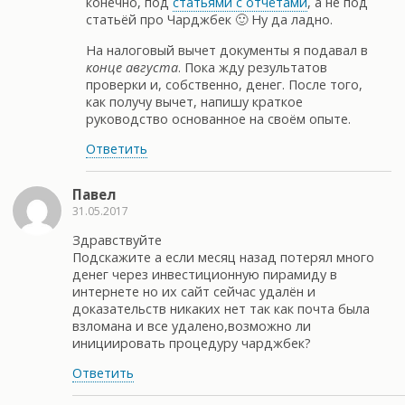
конечно, под
статьями с отчётами
, а не под
статьёй про Чарджбек 🙂 Ну да ладно.
На налоговый вычет документы я подавал в
конце августа
. Пока жду результатов
проверки и, собственно, денег. После того,
как получу вычет, напишу краткое
руководство основанное на своём опыте.
Ответить
Павел
31.05.2017
Здравствуйте
Подскажите а если месяц назад потерял много
денег через инвестиционную пирамиду в
интернете но их сайт сейчас удалён и
доказательств никаких нет так как почта была
взломана и все удалено,возможно ли
инициировать процедуру чарджбек?
Ответить