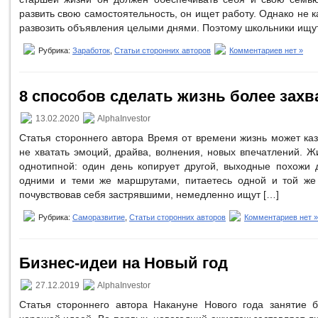
развить свою самостоятельность, он ищет работу. Однако не 
развозить объявления целыми днями. Поэтому школьники ищут
Рубрика:
Заработок
,
Статьи сторонних авторов
Комментариев нет »
8 способов сделать жизнь более за
13.02.2020
AlphaInvestor
Статья стороннего автора Время от времени жизнь может каз
не хватать эмоций, драйва, волнения, новых впечатлений. 
однотипной: один день копирует другой, выходные похожи д
одними и теми же маршрутами, питаетесь одной и той же 
почувствовав себя застрявшими, немедленно ищут […]
Рубрика:
Саморазвитие
,
Статьи сторонних авторов
Комментариев нет »
Бизнес-идеи на Новый год
27.12.2019
AlphaInvestor
Статья стороннего автора Накануне Нового года занятие 