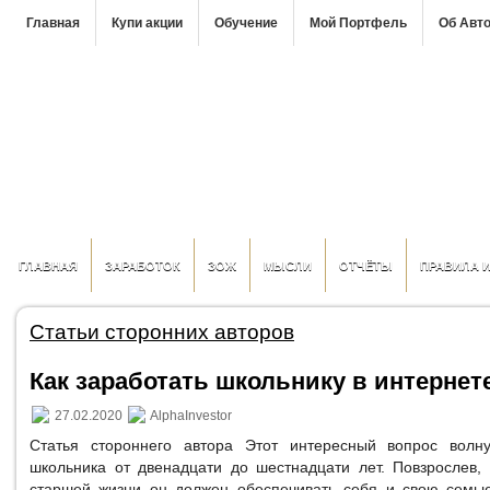
Главная
Купи акции
Обучение
Мой Портфель
Об Авт
ГЛАВНАЯ
ЗАРАБОТОК
ЗОЖ
МЫСЛИ
ОТЧЁТЫ
ПРАВИЛА 
Статьи сторонних авторов
Как заработать школьнику в интернет
27.02.2020
AlphaInvestor
Статья стороннего автора Этот интересный вопрос волн
школьника от двенадцати до шестнадцати лет. Повзрослев, 
старшей жизни он должен обеспечивать себя и свою семью