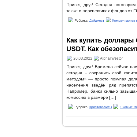
Привет, друг! Сегодня поговорим
также о перспективах фондов от Fi
Рубрика:
Дайджест
Комментариев н
Как купить доллары
USDT. Как обезопаси
20.03.2022
AlphaInvestor
Привет, друг! Времена сейчас на
сегодня – сохранить свой капит
методом» — просто покупая долл
населения введён ряд препятс
Например, банки сильно завышаю
комиссию в размере […]
Рубрика:
Криптовалюты
1 коммент