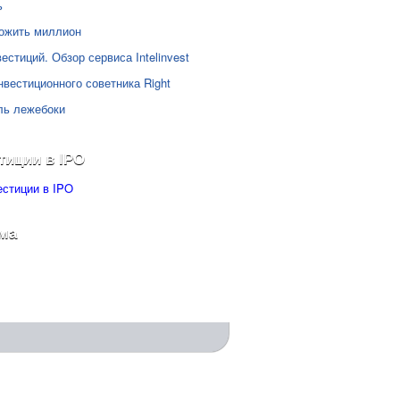
ь
ожить миллион
естиций. Обзор сервиса Intelinvest
нвестиционного советника Right
ль лежебоки
тиции в IPO
ма