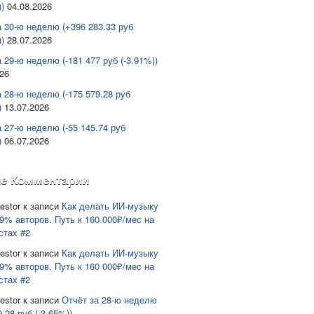
)
04.08.2026
а 30-ю неделю (+396 283.33 руб
)
28.07.2026
 29-ю неделю (-181 477 руб (-3.91%))
026
а 28-ю неделю (-175 579.28 руб
)
13.07.2026
а 27-ю неделю (-55 145.74 руб
)
06.07.2026
е Комментарии
estor
к записи
Как делать ИИ-музыку
9% авторов. Путь к 160 000₽/мес на
стах #2
estor
к записи
Как делать ИИ-музыку
9% авторов. Путь к 160 000₽/мес на
стах #2
estor
к записи
Отчёт за 28-ю неделю
9.28 руб (-3.65%))