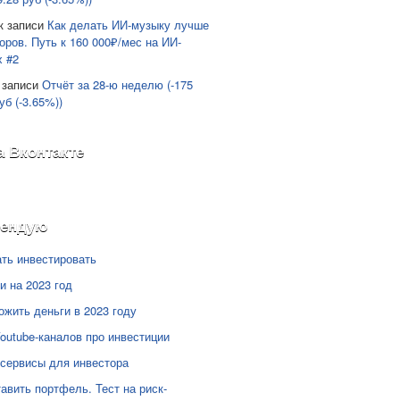
к записи
Как делать ИИ-музыку лучше
оров. Путь к 160 000₽/мес на ИИ-
х #2
 записи
Отчёт за 28-ю неделю (-175
уб (-3.65%))
а Вконтакте
мендую
ать инвестировать
и на 2023 год
ожить деньги в 2023 году
Youtube-каналов про инвестиции
сервисы для инвестора
тавить портфель. Тест на риск-