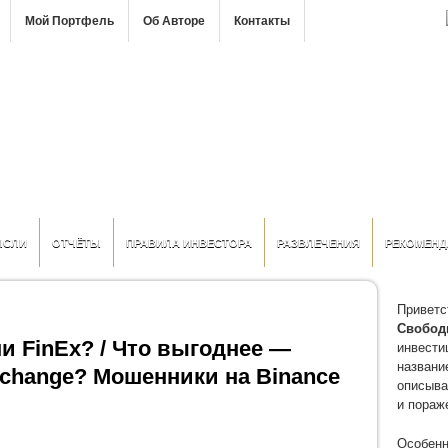
Мой Портфель
Об Авторе
Контакты
ЫСЛИ
ОТЧЁТЫ
ПРАВИЛА ИНВЕСТОРА
РАЗВЛЕЧЕНИЯ
РЕКОМЕНД
Приветс
Свобод
и FinEx? / Что выгоднее —
инвести
название
tchange? Мошенники на Binance
описыва
и пораж
Особенн