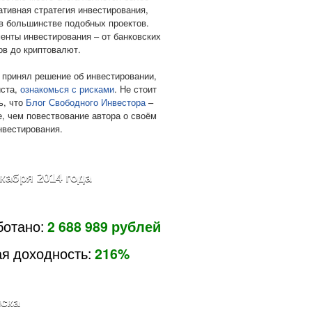
ативная стратегия инвестирования,
в большинстве подобных проектов.
енты инвестирования – от банковских
ов до криптовалют.
 принял решение об инвестировании,
ста,
ознакомься с рисками
. Не стоит
ь, что
Блог Свободного Инвестора
–
е, чем повествование автора о своём
нвестирования.
екабря 2014 года
ботано:
2 688 989 рублей
я доходность:
216%
ска