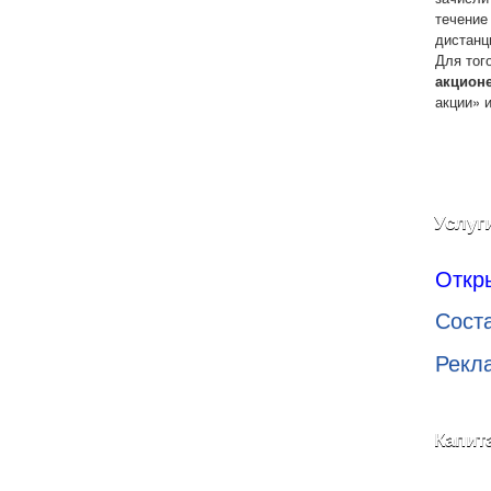
течение
дистанц
Для тог
акцион
акции» 
Услуг
Откр
Сост
Рекл
Капит