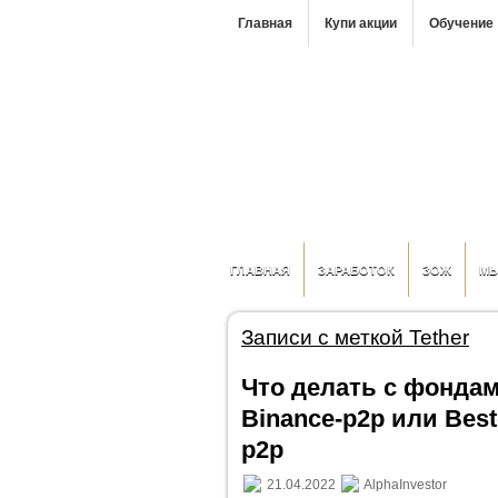
Главная
Купи акции
Обучение
ГЛАВНАЯ
ЗАРАБОТОК
ЗОЖ
М
Записи с меткой Tether
Что делать с фондам
Binance-p2p или Bes
p2p
21.04.2022
AlphaInvestor