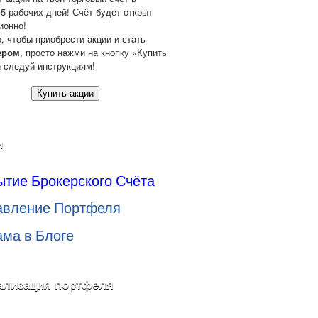
 5 рабочих дней! Счёт будет открыт
ионно!
о, чтобы приобрести акции и стать
ером
, просто нажми на кнопку «Купить
и следуй инструкциям!
Купить акции
и
ытие Брокерского Счёта
авление Портфеля
ама в Блоге
ализация портфеля