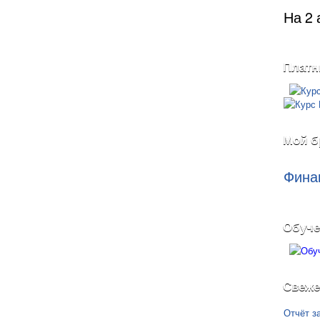
На 2 
Платн
Мой б
Фина
Обуче
Свеже
Отчёт з