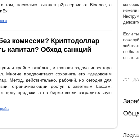
консерв
 о том, насколько выгоден p2p-сервис от Binance, а
нежели 
nEx.
Инструм
депозит
ет »
Если ты
пожалуй
 без комиссии? Криптодоллар
забыват
ть капитал? Обход санкций
не боле
опыте и
ступили крайне тяжёлые, и главная задача инвестора
ал. Многие предпочитают сохранять его «дедовским
С 1 д
ар. Метод, действительно, рабочий, но сегодня для
твий, ограничивающий доступ к заветным баксам.
т цену продажи, а на бирже ввели заградительную
Зара
арий »
Обща
Подпи