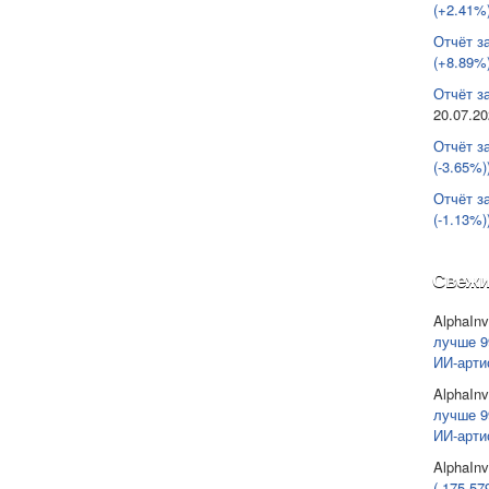
(+2.41%)
Отчёт з
(+8.89%)
Отчёт за
20.07.2
Отчёт з
(-3.65%)
Отчёт з
(-1.13%)
Свежи
AlphaInv
лучше 9
ИИ-арти
AlphaInv
лучше 9
ИИ-арти
AlphaInv
(-175 57