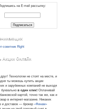
Подпишись на E-mail рассылку:
ачинающих
ь Акции Онлайн
друг! Технологии не стоят на месте, и
одня ты можешь купить акции
ких и зарубежных компаний не выходя
, буквально
в один клик!
Оплачивай
банковской картой, точно так же, как и
овар в интернет-магазине. Никаких
в и доставок — брокер
«Финам»
т акции на твой торговый счет в