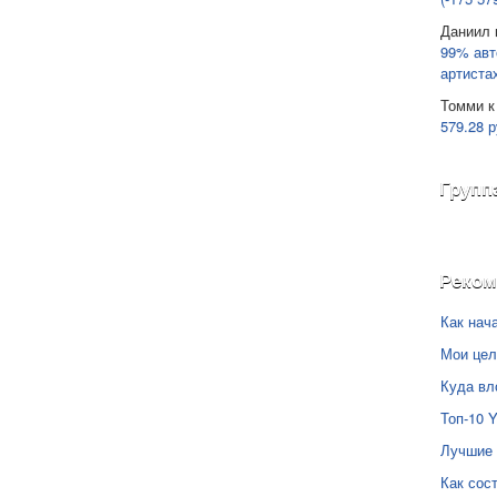
Даниил
99% авт
артиста
Томми
к
579.28 р
Групп
Реко
Как нач
Мои цел
Куда вл
Топ-10 
Лучшие 
Как сос