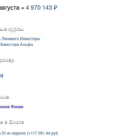
августа =
4 970 143 ₽
ые курсы
рокер
м
ние
е в Блоге
а 31-ю неделю (+117 051.44 руб