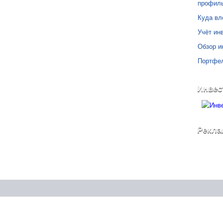
профил
Куда вл
Учёт инв
Обзор и
Портфе
Инвес
Рекла
©
Блог Свободного Инвестора