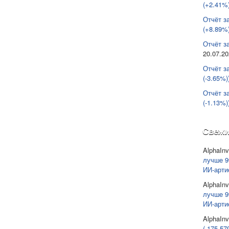
(+2.41%)
Отчёт з
(+8.89%)
Отчёт за
20.07.2
Отчёт з
(-3.65%)
Отчёт з
(-1.13%)
Свежи
AlphaInv
лучше 9
ИИ-арти
AlphaInv
лучше 9
ИИ-арти
AlphaInv
(-175 57