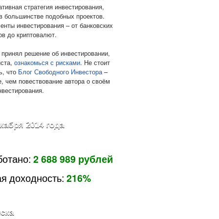
ативная стратегия инвестирования,
в большинстве подобных проектов.
енты инвестирования – от банковских
ов до криптовалют.
 принял решение об инвестировании,
ста,
ознакомься с рисками
. Не стоит
ь, что
Блог Свободного Инвестора
–
е, чем повествование автора о своём
нвестирования.
екабря 2014 года
ботано:
2 688 989 рублей
я доходность:
216%
ска