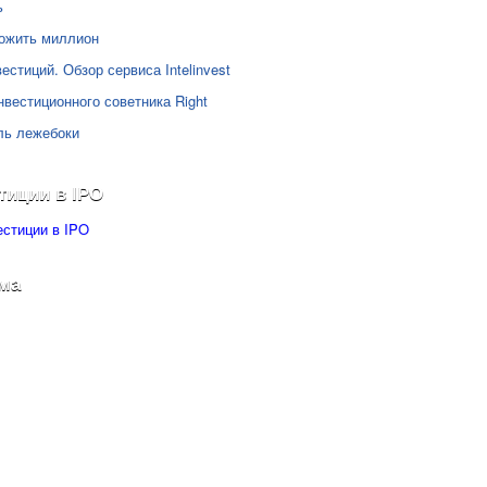
ь
ожить миллион
естиций. Обзор сервиса Intelinvest
нвестиционного советника Right
ль лежебоки
тиции в IPO
ма