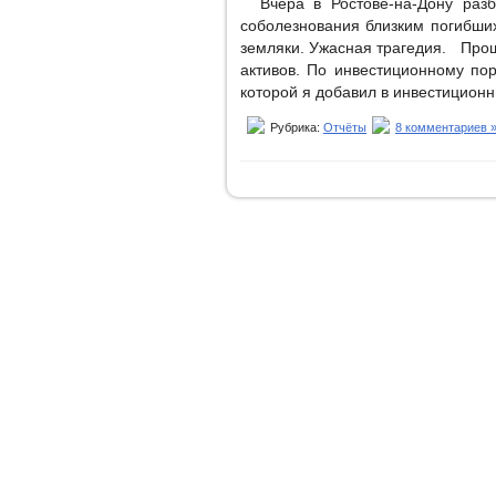
Вчера в Ростове-на-Дону разб
соболезнования близким погибших
земляки. Ужасная трагедия. Про
активов. По инвестиционному по
которой я добавил в инвестицион
Рубрика:
Отчёты
8 комментариев 