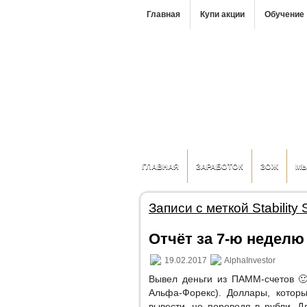
Главная
Купи акции
Обучение
ГЛАВНАЯ
ЗАРАБОТОК
ЗОЖ
М
Записи с меткой Stability
Отчёт за 7-ю неделю (
19.02.2017
AlphaInvestor
Вывел деньги из ПАММ-счетов 🙂
Альфа-Форекс). Доллары, которы
вывести, не переводя в рубли. Д