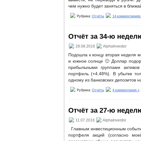
чем нужно будет заняться в ближ
Рубрика:
Отчёты
14 комментариев
Отчёт за 34-ю неделю
28.08.2016
AlphaInvestor
Подошла к концу вторая неделя м
и южное солнце 🙂 Доллар подор
прибыльными группами активо
портфель (+4.48%). В убытке тол
одному из банковских депозитов 
Рубрика:
Отчёты
4 комментария »
Отчёт за 27-ю неделю 
11.07.2016
AlphaInvestor
Главным инвестиционным событи
портфеля акций (согласно мое