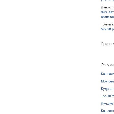
Даниил
99% авт
артиста
Томми
к
579.28 р
Групп
Реко
Как нач
Мои цел
Куда вл
Топ-10 
Лучшие 
Как сос