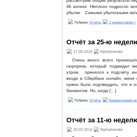
рассмотрим общие результаты не
46 копеек. Неплохо подросло зол
убытке. Самыми убыточными акти
Рубрика:
Отчёты
2 комментария »
Отчёт за 25-ю неделю 
27.06.2016
AlphaInvestor
Очень много всего произошло 
сюрприза, который поджидал ме
утром, принялся к подсчёту ин
входе в Сбербанк онлайн, меня 
нужно было подтвердить, что я 
банкингом. Но, когда […]
Рубрика:
Отчёты
Комментариев не
Отчёт за 11-ю неделю
20.03.2016
AlphaInvestor