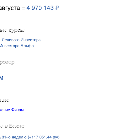
августа =
4 970 143 ₽
ые курсы
рокер
м
ние
е в Блоге
а 31-ю неделю (+117 051.44 руб