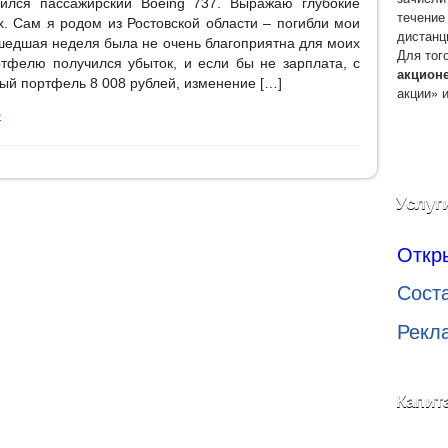
ился пассажирский Boeing 737. Выражаю глубокие
течение
. Сам я родом из Ростовской области – погибли мои
дистанц
шедшая неделя была не очень благоприятна для моих
Для тог
ртфелю получился убыток, и если бы не зарплата, с
акцион
ный портфель 8 008 рублей, изменение […]
акции» 
»
Услуг
Откр
Сост
Рекл
Капит