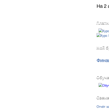
На 2 
Платн
Мой б
Фина
Обуче
Свеже
Отчёт з