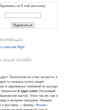
Подпишись на E-mail рассылку:
ачинающих
ь Акции Онлайн
друг! Технологии не стоят на месте, и
одня ты можешь купить акции
ких и зарубежных компаний не выходя
, буквально
в один клик!
Оплачивай
банковской картой, точно так же, как и
овар в интернет-магазине. Никаких
в и доставок — брокер
«Финам»
т акции на твой торговый счет в