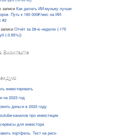
к записи
Как делать ИИ-музыку лучше
оров. Путь к 160 000₽/мес на ИИ-
х #2
 записи
Отчёт за 28-ю неделю (-175
уб (-3.65%))
а Вконтакте
мендую
ать инвестировать
и на 2023 год
ожить деньги в 2023 году
Youtube-каналов про инвестиции
сервисы для инвестора
тавить портфель. Тест на риск-