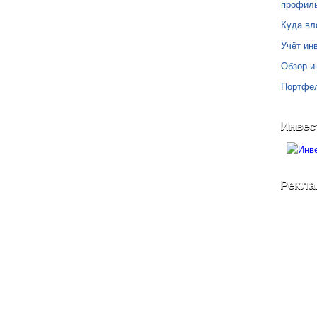
профил
Куда вл
Учёт инв
Обзор и
Портфе
Инвес
Рекла
©
Блог Свободного Инвестора