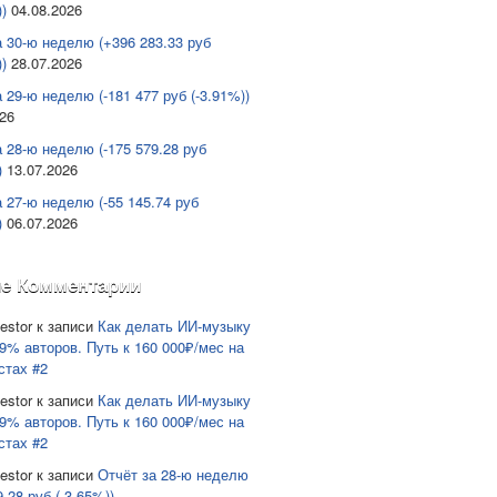
)
04.08.2026
а 30-ю неделю (+396 283.33 руб
)
28.07.2026
 29-ю неделю (-181 477 руб (-3.91%))
026
а 28-ю неделю (-175 579.28 руб
)
13.07.2026
а 27-ю неделю (-55 145.74 руб
)
06.07.2026
е Комментарии
estor
к записи
Как делать ИИ-музыку
9% авторов. Путь к 160 000₽/мес на
стах #2
estor
к записи
Как делать ИИ-музыку
9% авторов. Путь к 160 000₽/мес на
стах #2
estor
к записи
Отчёт за 28-ю неделю
9.28 руб (-3.65%))