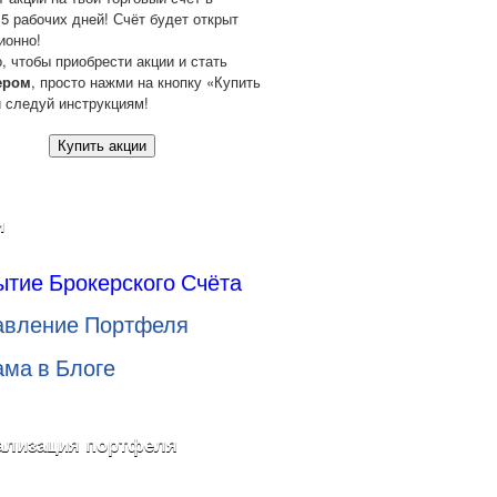
 5 рабочих дней! Счёт будет открыт
ионно!
о, чтобы приобрести акции и стать
ером
, просто нажми на кнопку «Купить
и следуй инструкциям!
Купить акции
и
ытие Брокерского Счёта
авление Портфеля
ама в Блоге
ализация портфеля