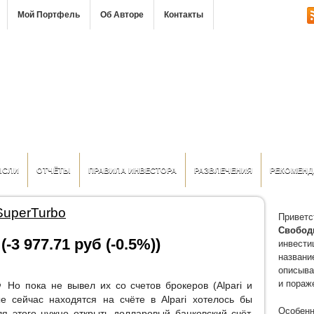
Мой Портфель
Об Авторе
Контакты
ЫСЛИ
ОТЧЁТЫ
ПРАВИЛА ИНВЕСТОРА
РАЗВЛЕЧЕНИЯ
РЕКОМЕНД
 SuperTurbo
Приветс
Свобод
-3 977.71 руб (-0.5%))
инвести
название
описыва
и пораж
 Но пока не вывел их со счетов брокеров (Alpari и
е сейчас находятся на счёте в Alpari хотелось бы
Особенн
ля этого нужно открыть долларовый банковский счёт,