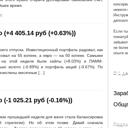
консерв
айшее время.
нежели 
Инструм
 »
депозит
Если ты
 (+4 405.14 руб (+0.63%))
пожалуй
забыват
не боле
оего отпуска. Инвестиционный портфель радовал, как
опыте и
ожал на 55 копеек, а евро — на 50 копеек. Самыми
в на этой неделе были хайпы (+8.03%) и ПАММ-
ько золото (-0.89%) и портфель акций (-0.67%). По
С 1 д
начислены месячные […]
Зара
(-1 025.21 руб (-0.16%))
Обща
ем прошедшей недели для меня стала балансировка
й стратегии). Но об этом позже. Давай сначала
Подпи