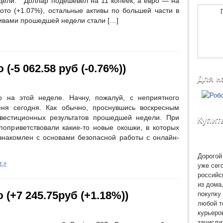
дели. Доллар подешевел на 11 копеек, а евро — на
ото (+1.07%), остальные активы по большей части в
вами прошедшей недели стали […]
(-5 062.58 руб (-0.76%))
Для н
на этой неделе. Начну, пожалуй, с неприятного
ня сегодня. Как обычно, проснувшись воскресным
вестиционных результатов прошедшей недели. При
Купит
поприветствовали какие-то новые окошки, в которых
ознакомлен с основами безопасной работы с онлайн-
Дорогой 
уже сег
т »
российс
из дома
покупку 
 (+7 245.75руб (+1.18%))
любой т
курьеро
зачисли