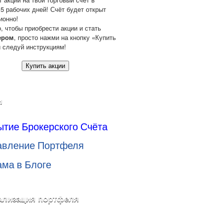
 5 рабочих дней! Счёт будет открыт
ионно!
о, чтобы приобрести акции и стать
ером
, просто нажми на кнопку «Купить
и следуй инструкциям!
Купить акции
и
ытие Брокерского Счёта
авление Портфеля
ама в Блоге
ализация портфеля