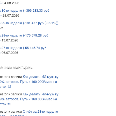
)
04.08.2026
а 30-ю неделю (+396 283.33 руб
)
28.07.2026
 29-ю неделю (-181 477 руб (-3.91%))
026
а 28-ю неделю (-175 579.28 руб
)
13.07.2026
а 27-ю неделю (-55 145.74 руб
)
06.07.2026
е Комментарии
estor
к записи
Как делать ИИ-музыку
9% авторов. Путь к 160 000₽/мес на
стах #2
estor
к записи
Как делать ИИ-музыку
9% авторов. Путь к 160 000₽/мес на
стах #2
estor
к записи
Отчёт за 28-ю неделю