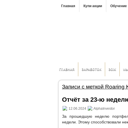
Главная
Купи акции
Обучение
ГЛАВНАЯ
ЗАРАБОТОК
ЗОЖ
М
Записи с меткой Roaring K
Отчёт за 23-ю неделю
12.06.2024
AlphaInvestor
За прошедшую неделю портфел
недели. Этому способствовали не