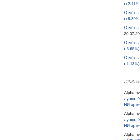
(+2.41%)
Отчёт з
(+8.89%)
Отчёт за
20.07.2
Отчёт з
(-3.65%)
Отчёт з
(-1.13%)
Свежи
AlphaInv
лучше 9
ИИ-арти
AlphaInv
лучше 9
ИИ-арти
AlphaInv