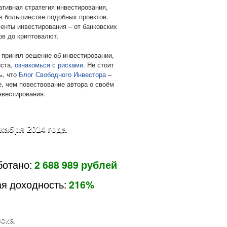
ативная стратегия инвестирования,
в большинстве подобных проектов.
енты инвестирования – от банковских
ов до криптовалют.
 принял решение об инвестировании,
ста,
ознакомься с рисками
. Не стоит
ь, что
Блог Свободного Инвестора
–
е, чем повествование автора о своём
нвестирования.
екабря 2014 года
ботано:
2 688 989 рублей
я доходность:
216%
ска