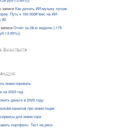
9.28 руб (-3.65%))
к записи
Как делать ИИ-музыку лучше
оров. Путь к 160 000₽/мес на ИИ-
х #2
 записи
Отчёт за 28-ю неделю (-175
уб (-3.65%))
а Вконтакте
мендую
ать инвестировать
и на 2023 год
ожить деньги в 2023 году
Youtube-каналов про инвестиции
сервисы для инвестора
тавить портфель. Тест на риск-