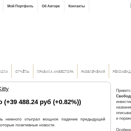
Мой Портфель
Об Авторе
Контакты
ЫСЛИ
ОТЧЁТЫ
ПРАВИЛА ИНВЕСТОРА
РАЗВЛЕЧЕНИЯ
РЕКОМЕНД
itty
Приветс
Свобод
 (+39 488.24 руб (+0.82%))
инвести
название
описыва
и пораж
ь немного отыграл мощное падение предыдущей
которые позитивные новости.
Особенн