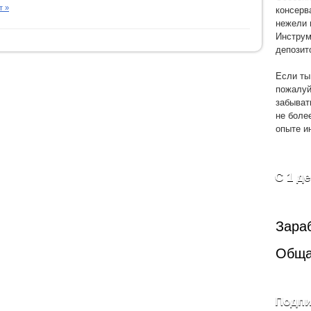
консерв
т »
нежели 
Инструм
депозит
Если ты
пожалуй
забыват
не боле
опыте и
С 1 д
Зара
Обща
Подпи