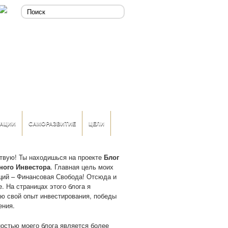
АЦИИ
САМОРАЗВИТИЕ
ЦЕЛИ
твую! Ты находишься на проекте
Блог
ного Инвестора
. Главная цель моих
ций – Финансовая Свобода! Отсюда и
. На страницах этого блога я
ю свой опыт инвестирования, победы
ения.
остью моего блога является более