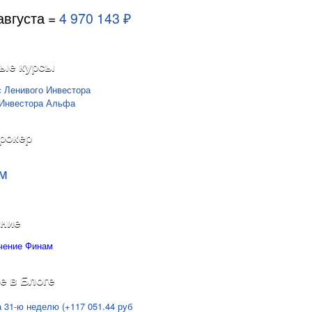
августа =
4 970 143 ₽
ые курсы
рокер
м
ние
е в Блоге
а 31-ю неделю (+117 051.44 руб