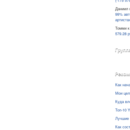
(-175 57
Даниил
99% авт
артиста
Томми
к
579.28 р
Групп
Реко
Как нач
Мои цел
Куда вл
Топ-10 
Лучшие 
Как сос