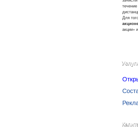
течение
дистанц
Для тог
акцион
акции» 
Услуг
Откр
Сост
Рекл
Капит