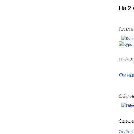
На 2 
Платн
Мой б
Фина
Обуче
Свеже
Отчёт з