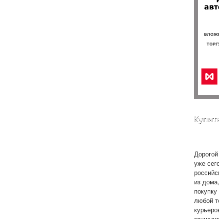
Купит
Дорогой 
уже сег
российс
из дома
покупку 
любой т
курьеро
зачисли