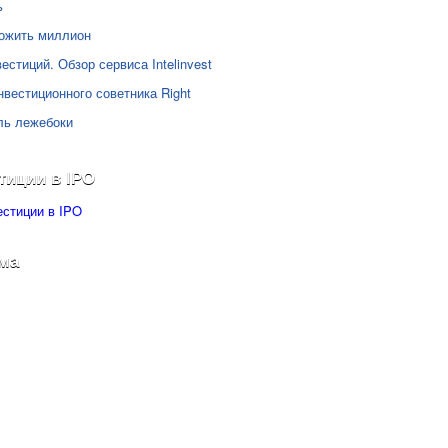
ь
ожить миллион
естиций. Обзор сервиса Intelinvest
нвестиционного советника Right
ль лежебоки
тиции в IPO
ма