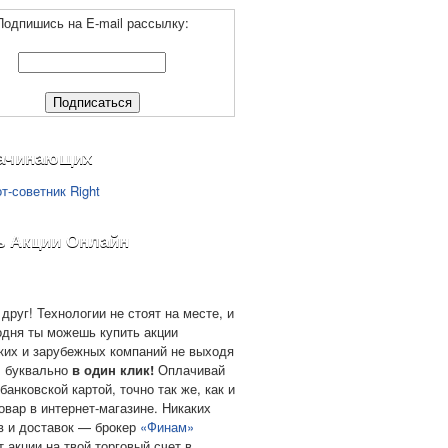
Подпишись на E-mail рассылку:
ачинающих
ь Акции Онлайн
друг! Технологии не стоят на месте, и
одня ты можешь купить акции
ких и зарубежных компаний не выходя
, буквально
в один клик!
Оплачивай
банковской картой, точно так же, как и
овар в интернет-магазине. Никаких
в и доставок — брокер
«Финам»
т акции на твой торговый счет в