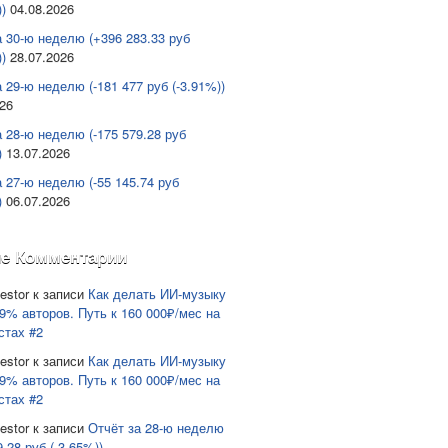
)
04.08.2026
а 30-ю неделю (+396 283.33 руб
)
28.07.2026
 29-ю неделю (-181 477 руб (-3.91%))
026
а 28-ю неделю (-175 579.28 руб
)
13.07.2026
а 27-ю неделю (-55 145.74 руб
)
06.07.2026
е Комментарии
estor
к записи
Как делать ИИ-музыку
9% авторов. Путь к 160 000₽/мес на
стах #2
estor
к записи
Как делать ИИ-музыку
9% авторов. Путь к 160 000₽/мес на
стах #2
estor
к записи
Отчёт за 28-ю неделю
9.28 руб (-3.65%))