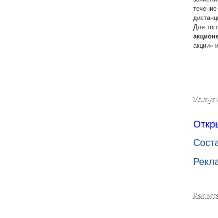
течение
дистанц
Для тог
акцион
акции» 
Услуг
Откр
Сост
Рекл
Капит