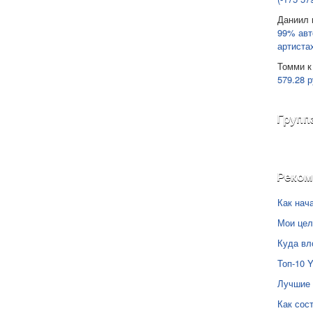
Даниил
99% авт
артиста
Томми
к
579.28 р
Групп
Реко
Как нач
Мои цел
Куда вл
Топ-10 
Лучшие 
Как сос