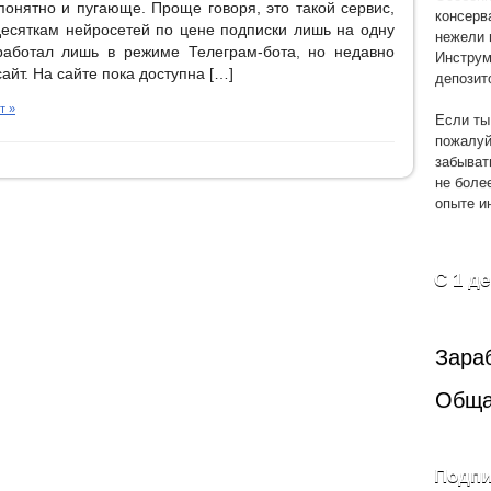
понятно и пугающе. Проще говоря, это такой сервис,
консерв
десяткам нейросетей по цене подписки лишь на одну
нежели 
работал лишь в режиме Телеграм-бота, но недавно
Инструм
айт. На сайте пока доступна […]
депозит
т »
Если ты
пожалуй
забыват
не боле
опыте и
С 1 д
Зара
Обща
Подпи