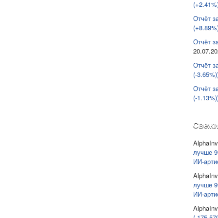
(+2.41%)
Отчёт з
(+8.89%)
Отчёт за
20.07.2
Отчёт з
(-3.65%)
Отчёт з
(-1.13%)
Свежи
AlphaInv
лучше 9
ИИ-арти
AlphaInv
лучше 9
ИИ-арти
AlphaInv
(-175 57