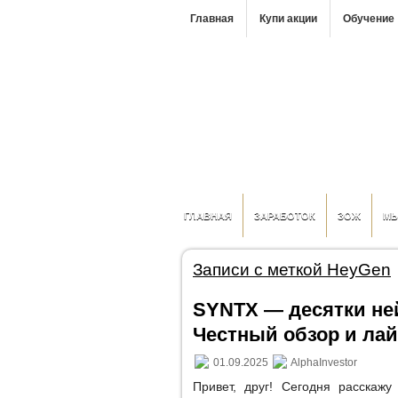
Главная
Купи акции
Обучение
ГЛАВНАЯ
ЗАРАБОТОК
ЗОЖ
М
Записи с меткой HeyGen
SYNTX — десятки ней
Честный обзор и ла
01.09.2025
AlphaInvestor
Привет, друг! Сегодня расскажу