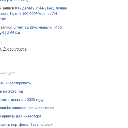
к записи
Как делать ИИ-музыку лучше
оров. Путь к 160 000₽/мес на ИИ-
х #2
 записи
Отчёт за 28-ю неделю (-175
уб (-3.65%))
а Вконтакте
мендую
ать инвестировать
и на 2023 год
ожить деньги в 2023 году
Youtube-каналов про инвестиции
сервисы для инвестора
тавить портфель. Тест на риск-