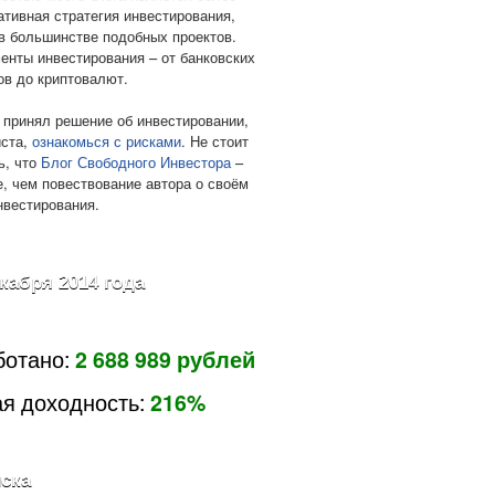
ативная стратегия инвестирования,
в большинстве подобных проектов.
енты инвестирования – от банковских
ов до криптовалют.
 принял решение об инвестировании,
ста,
ознакомься с рисками
. Не стоит
ь, что
Блог Свободного Инвестора
–
е, чем повествование автора о своём
нвестирования.
екабря 2014 года
ботано:
2 688 989 рублей
я доходность:
216%
ска