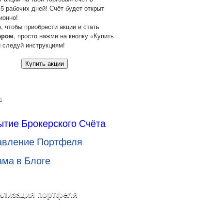
 5 рабочих дней! Счёт будет открыт
ионно!
о, чтобы приобрести акции и стать
ером
, просто нажми на кнопку «Купить
и следуй инструкциям!
Купить акции
и
ытие Брокерского Счёта
авление Портфеля
ама в Блоге
ализация портфеля