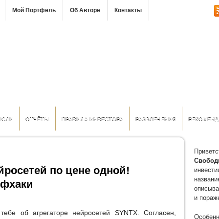
Мой Портфель
Об Авторе
Контакты
ЫСЛИ
ОТЧЁТЫ
ПРАВИЛА ИНВЕСТОРА
РАЗВЛЕЧЕНИЯ
РЕКОМЕНД
Приветс
Свобод
росетей по цене одной!
инвести
название
йфхаки
описыва
и пораж
 тебе об агрегаторе нейросетей SYNTX. Согласен,
Особенн