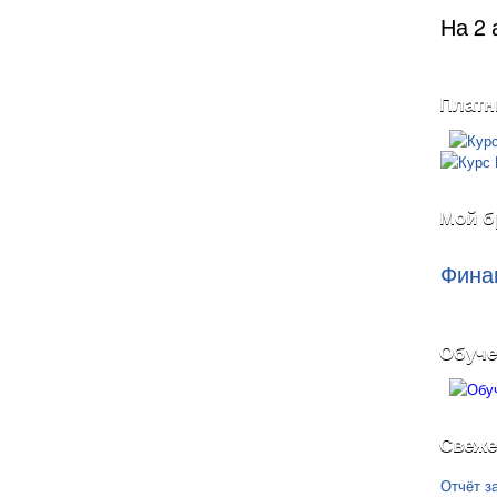
На 2 
Платн
Мой б
Фина
Обуче
Свеже
Отчёт з