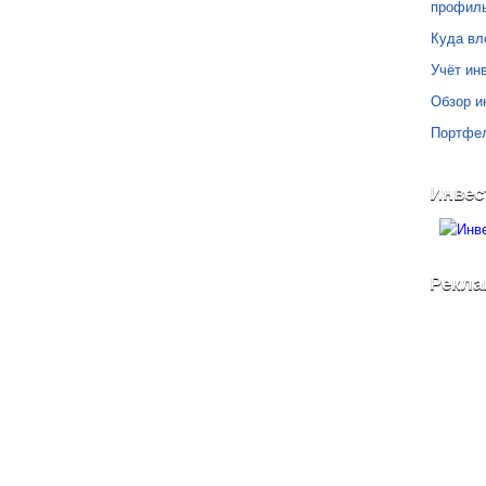
профил
Куда вл
Учёт инв
Обзор и
Портфе
Инвес
Рекла
©
Блог Свободного Инвестора