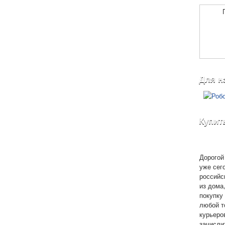
Для н
Купит
Дорогой 
уже сег
российс
из дома
покупку 
любой т
курьеро
зачисли