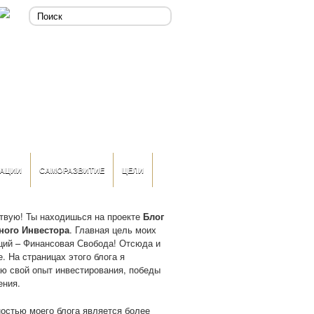
АЦИИ
САМОРАЗВИТИЕ
ЦЕЛИ
твую! Ты находишься на проекте
Блог
ного Инвестора
. Главная цель моих
ций – Финансовая Свобода! Отсюда и
. На страницах этого блога я
ю свой опыт инвестирования, победы
ения.
остью моего блога является более