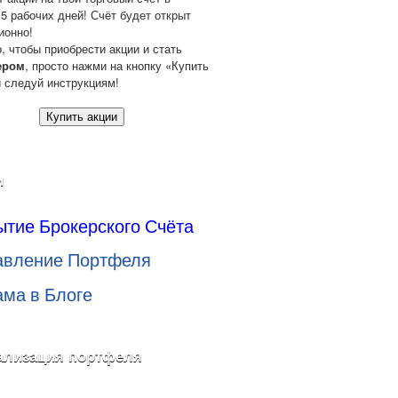
 5 рабочих дней! Счёт будет открыт
ионно!
о, чтобы приобрести акции и стать
ером
, просто нажми на кнопку «Купить
и следуй инструкциям!
Купить акции
и
ытие Брокерского Счёта
авление Портфеля
ама в Блоге
ализация портфеля