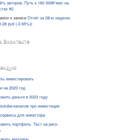
9% авторов. Путь к 160 000₽/мес на
стах #2
estor
к записи
Отчёт за 28-ю неделю
9.28 руб (-3.65%))
а Вконтакте
мендую
ать инвестировать
и на 2023 год
ожить деньги в 2023 году
Youtube-каналов про инвестиции
сервисы для инвестора
тавить портфель. Тест на риск-
ь
ожить миллион