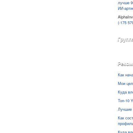
лучше 9
ИИ-арти
AlphaInv
(-175 57
Групп
Реко
Как нач
Мои цел
Куда вл
Топ-10 
Лучшие 
Как сос
профил
Куда вл