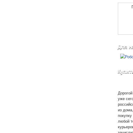
Для н
Купит
Дорогой 
уже сег
российс
из дома
покупку 
любой т
курьеро
зачисли