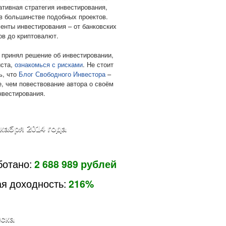
ативная стратегия инвестирования,
в большинстве подобных проектов.
енты инвестирования – от банковских
ов до криптовалют.
 принял решение об инвестировании,
ста,
ознакомься с рисками
. Не стоит
ь, что
Блог Свободного Инвестора
–
е, чем повествование автора о своём
нвестирования.
екабря 2014 года
ботано:
2 688 989 рублей
я доходность:
216%
ска