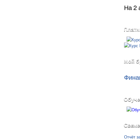
На 2 
Платн
Мой б
Фина
Обуче
Свеже
Отчёт з