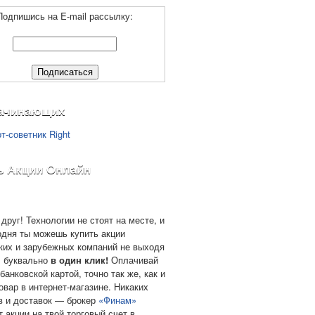
Подпишись на E-mail рассылку:
ачинающих
ь Акции Онлайн
друг! Технологии не стоят на месте, и
одня ты можешь купить акции
ких и зарубежных компаний не выходя
, буквально
в один клик!
Оплачивай
банковской картой, точно так же, как и
овар в интернет-магазине. Никаких
в и доставок — брокер
«Финам»
т акции на твой торговый счет в