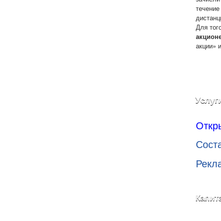
течение
дистанц
Для тог
акцион
акции» 
Услуг
Откр
Сост
Рекл
Капит