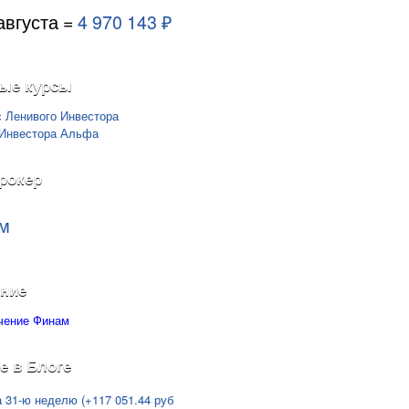
августа =
4 970 143 ₽
ые курсы
рокер
м
ние
е в Блоге
а 31-ю неделю (+117 051.44 руб