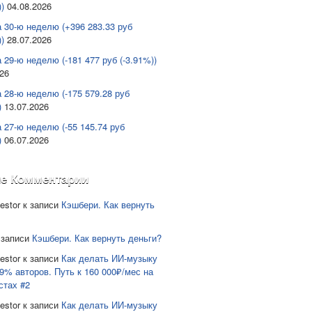
)
04.08.2026
а 30-ю неделю (+396 283.33 руб
)
28.07.2026
 29-ю неделю (-181 477 руб (-3.91%))
026
а 28-ю неделю (-175 579.28 руб
)
13.07.2026
а 27-ю неделю (-55 145.74 руб
)
06.07.2026
е Комментарии
estor
к записи
Кэшбери. Как вернуть
 записи
Кэшбери. Как вернуть деньги?
estor
к записи
Как делать ИИ-музыку
9% авторов. Путь к 160 000₽/мес на
стах #2
estor
к записи
Как делать ИИ-музыку