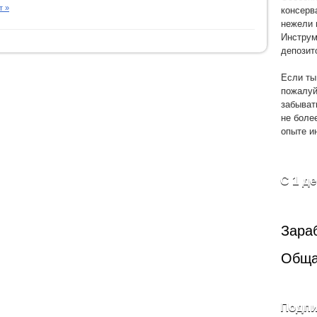
консерв
т »
нежели 
Инструм
депозит
Если ты
пожалуй
забыват
не боле
опыте и
С 1 д
Зара
Обща
Подпи