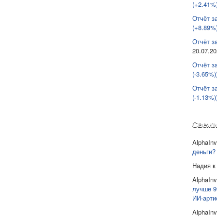
(+2.41%)
Отчёт з
(+8.89%)
Отчёт за
20.07.2
Отчёт з
(-3.65%)
Отчёт з
(-1.13%)
Свежи
AlphaInv
деньги?
Надия
к
AlphaInv
лучше 9
ИИ-арти
AlphaInv