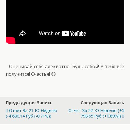
Оценивай себя адекватно! Будь собой! У тебя всё
получится! Счастья! 😉
Предыдущая Запись
Следующая Запись
Отчёт За 21-Ю Неделю
Отчёт За 22-Ю Неделю (+5
(-4 680.14 Руб (-0.71%))
798.65 Руб (+0.89%))