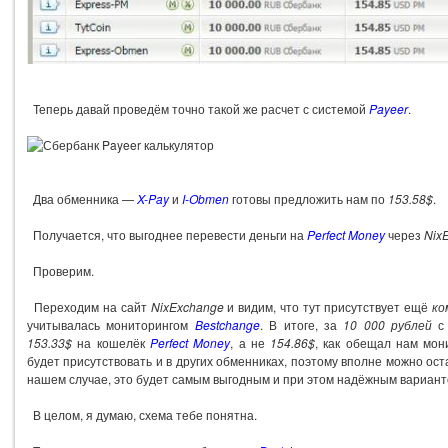
Теперь давай проведём точно такой же расчет с системой
Payeer
.
Два обменника —
X-Pay
и
I-Obmen
готовы предложить нам по
153.58$
.
Получается, что выгоднее перевести деньги на
Perfect Money
через
Nix
Проверим.
Переходим на сайт
NixExchange
и видим, что тут присутствует ещё
ко
учитывалась мониторингом
Bestchange
. В итоге, за
10 000 рублей
с
153.33$
на кошелёк
Perfect Money
, а не
154.86$
, как обещал нам мон
будет присутствовать и в других обменниках, поэтому вполне можно ос
нашем случае, это будет самым выгодным и при этом надёжным вариант
В целом, я думаю, схема тебе понятна.