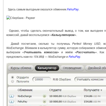
Здесь самым выгодным оказался обменник
FehuPay
.
Однако, чтобы сделать окончательный вывод, о том, как выгоднее п
комиссий, давай воспользуемся
.
«Калькулятором»
Давай посчитаем, сколько ты получишь
Perfect Money USD
, в
NixExchange
. Вбиваем в калькулятор сумму, которую собираемся обмен
выбираем
и жмём
. Как
«Учитывать комиссии»
«Рассчитать»
предложить нам по
154.86$ — NixExchange
и
FehuPay
.