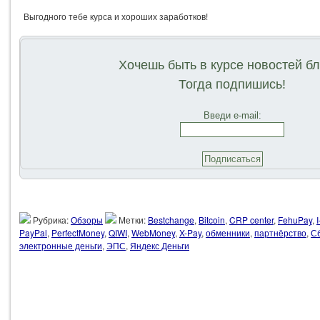
Выгодного тебе курса и хороших заработков!
Хочешь быть в курсе новостей б
Тогда подпишись!
Введи e-mail:
Рубрика:
Обзоры
Метки:
Bestchange
,
Bitcoin
,
CRP center
,
FehuPay
,
PayPal
,
PerfectMoney
,
QIWI
,
WebMoney
,
X-Pay
,
обменники
,
партнёрство
,
С
электронные деньги
,
ЭПС
,
Яндекс Деньги