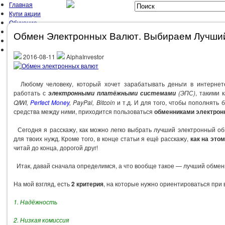
Главная
Купи акции
Обучение
Мой Портфель
Обмен Электронных Валют. Выбираем Лучши
Об Авторе
Контакты
2016-08-11
AlphaInvestor
ГЛАВНАЯ
ЗАРАБОТОК
ЗОЖ
МЫСЛИ
ОТЧЁТЫ
ПРАВИЛА 
Любому человеку, который хочет зарабатывать деньги в интернете
работать с
(ЭПС)
, такими 
электронными платёжными системами
QIWI,
Perfect Money
, PayPal, Bitcoin
и т.д. И для того, чтобы пополнять 
средства между ними, приходится пользоваться
обменниками электрон
Сегодня я расскажу, как можно легко выбрать лучший электронный о
для твоих нужд. Кроме того, в конце статьи я ещё расскажу,
как на это
читай до конца, дорогой друг!
Итак, давай сначала определимся, а что вообще такое — лучший обмен
На мой взгляд, есть
2 критерия
, на которые нужно ориентироваться при
1. Надёжность
2. Низкая комиссия