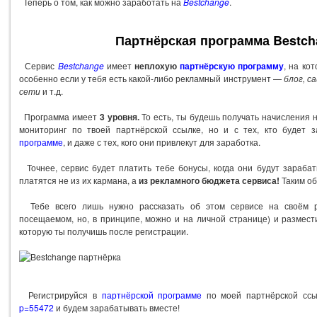
Теперь о том, как можно заработать на
Bestchange
.
Партнёрская программа Bestch
Сервис
Bestchange
имеет
неплохую
партнёрскую программу
, на ко
особенно если у тебя есть какой-либо рекламный инструмент —
блог, с
сети
и т.д.
Программа имеет
3 уровня.
То есть, ты будешь получать начисления не
мониторинг по твоей партнёрской ссылке, но и с тех, кто будет
программе
, и даже с тех, кого они привлекут для заработка.
Точнее, сервис будет платить тебе бонусы, когда они будут зарабат
платятся не из их кармана, а
из рекламного бюджета сервиса!
Таким об
Тебе всего лишь нужно рассказать об этом сервисе на своём р
посещаемом, но, в принципе, можно и на личной странице) и размест
которую ты получишь после регистрации.
Регистрируйся в
партнёрской программе
по моей партнёрской с
p=55472
и будем зарабатывать вместе!