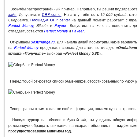
Возьмём распространённый пример. Например, ты решил подзаработат
хайп
. Допустим, в
CRP center
. На это у тебя есть
10 000 рублей
, кот
Сбербанка
.
Площадка CRP center
на данный момент работает с
тре
Perfect Money
, Bitcoin
и
Payeer
. Допустим, ты хочешь пополнить д
отпадает, остаются
Perfect Money
и
Payeer
.
Открываем
Bestchange.ru
. Для начала давай посмотрим, какие вариант
на
Perfect Money
предлагает сервис. Для этого во вкладке
«Отдадит
вкладке
выбирай
«Получите»
«Perfect Money USD».
Перед тобой откроется список обменников, отсортированных по курсу
(
Теперь рассмотрим, какая же ещё информация, помимо курса, отражена 
Наведя курсор на облачко с буквой
, ты увидишь общую инфо
«i»
рекомендую обращать внимание на возраст обменника —
надёжными
просуществовавшие минимум год.