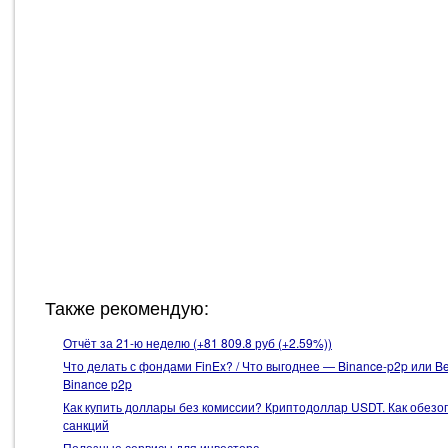
Также рекомендую:
Отчёт за 21-ю неделю (+81 809.8 руб (+2.59%))
Что делать с фондами FinEx? / Что выгоднее — Binance-p2p или 
Binance p2p
Как купить доллары без комиссии? Криптодоллар USDT. Как обезо
санкций
Полезные сервисы для инвестора