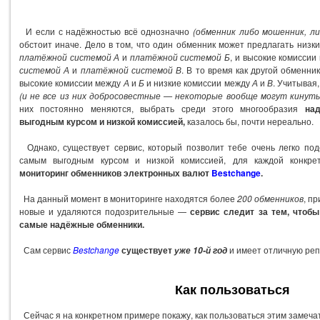
И если с надёжностью всё однозначно
(обменник либо мошенник, л
обстоит иначе. Дело в том, что один обменник может предлагать низк
платёжной системой А
и
платёжной системой Б
, и высокие комисси
системой А
и
платёжной системой В
. В то время как другой обменни
высокие комиссии между
А
и
Б
и низкие комиссии между
А
и
В
. Учитывая
(и не все из них добросовестные — некоторые вообще могут кинуть
них постоянно меняются, выбрать среди этого многообразия
на
выгодным курсом и низкой комиссией,
казалось бы, почти нереально.
Однако, существует сервис, который позволит тебе очень легко по
самым выгодным курсом и низкой комиссией, для каждой конкре
мониторинг обменников электронных валют
Bestchange
.
На данный момент в мониторинге находятся более
200 обменников
, п
новые и удаляются подозрительные —
сервис следит за тем, чтоб
самые надёжные обменники.
Сам сервис
Bestchange
существует
и имеет отличную реп
уже 10-й год
Как пользоваться
Сейчас я на конкретном примере покажу, как пользоваться этим замеч