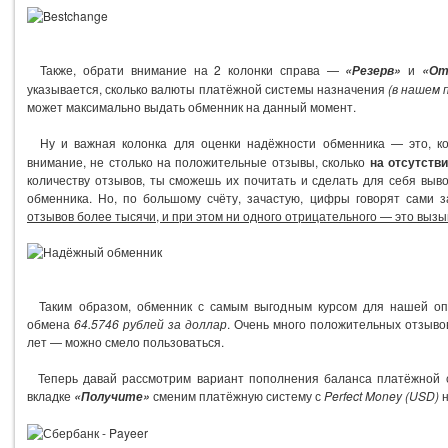
Также, обрати внимание на 2 колонки справа —
и
«Резерв»
«От
указывается, сколько валюты платёжной системы назначения
(в нашем 
может максимально выдать обменник на данный момент.
Ну и важная колонка для оценки надёжности обменника — это, к
внимание, не столько на положительные отзывы, сколько
на отсутств
количеству отзывов, ты сможешь их почитать и сделать для себя выв
обменника. Но, по большому счёту, зачастую, цифры говорят сами 
отзывов более тысячи, и при этом ни одного отрицательного — это вызы
Таким образом, обменник с самым выгодным курсом для нашей 
обмена
64.5746 рублей за доллар
. Очень много положительных отзывов
лет — можно смело пользоваться.
Теперь давай рассмотрим вариант пополнения баланса платёжной
вкладке
сменим платёжную систему с
Perfect Money (USD)
«Получите»